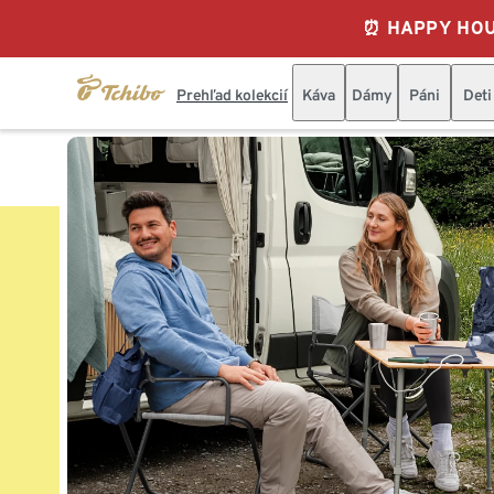
⏰ HAPPY HOURS
Prehľad kolekcií
Káva
Dámy
Páni
Deti