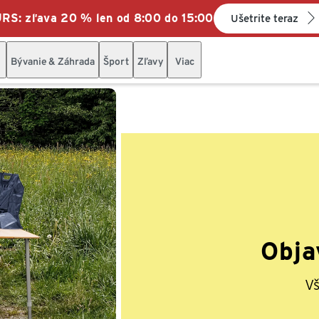
: zľava 20 % len od 8:00 do 15:00
Ušetrite teraz
Bývanie & Záhrada
Šport
Zľavy
Viac
Obja
V