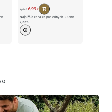
6,99
7,99
€
€
í:
Najnižšia cena za posledných 30 dní:
7,99
€
vo