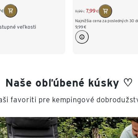
9
7,99
€
11,99
€
€
Najnižšia cena za posledných 30 dn
stupné veľkosti
4/46
M 48/50
L 52/54
9,99
€
56/58
XXL 60/62
Naše obľúbené kúsky ♡
aši favoriti pre kempingové dobrodužst