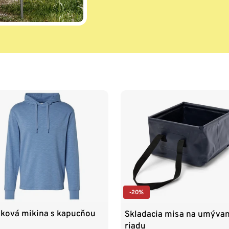
-20%
áková mikina s kapucňou
Skladacia misa na umývan
riadu