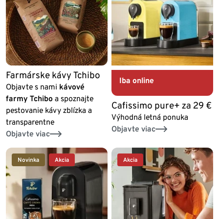
Farmárske kávy Tchibo
Iba online
Objavte s nami
kávové
farmy Tchibo
a spoznajte
Cafissimo pure+ za 29 €
pestovanie kávy zblízka a
Výhodná letná ponuka
transparentne
Objavte viac
Objavte viac
Novinka
Akcia
Akcia