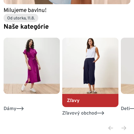
Milujeme bavlnu!
Od utorka, 11.8.
Naše kategórie
Koniec zoznamu
Zľavy
Dámy
Deti
Zľavový obchod