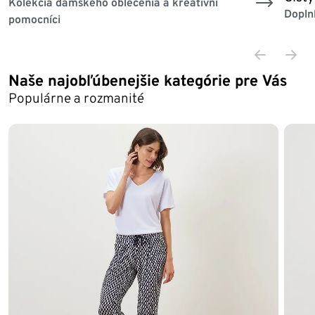
Kolekcia dámskeho oblečenia a kreatívni
Dopln
pomocníci
Naše najobľúbenejšie kategórie pre Vás
Populárne a rozmanité
Koniec zoznamu