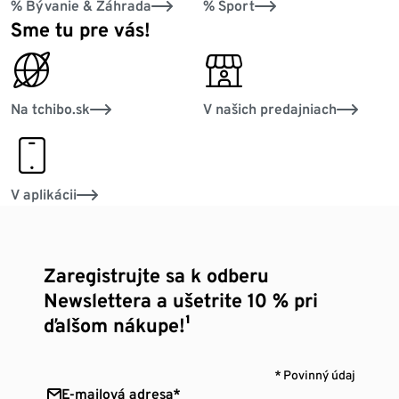
% Bývanie & Záhrada
% Šport
Sme tu pre vás!
online_globe
personal_services
Na tchibo.sk
V našich predajniach
smartphone
V aplikácii
Zaregistrujte sa k odberu
Newslettera a ušetrite 10 % pri
ďalšom nákupe!¹
* Povinný údaj
E-mailová adresa*