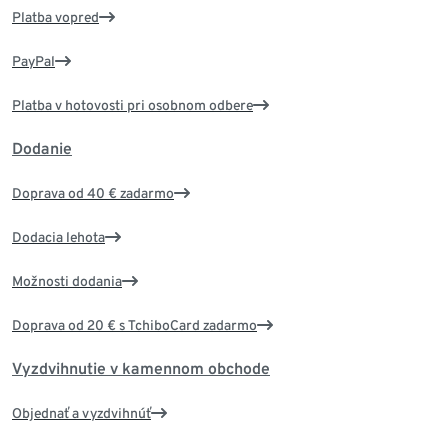
Platba vopred
PayPal
Platba v hotovosti pri osobnom odbere
Dodanie
Doprava od 40 € zadarmo
Dodacia lehota
Možnosti dodania
Doprava od 20 € s TchiboCard zadarmo
Vyzdvihnutie v kamennom obchode
Objednať a vyzdvihnúť