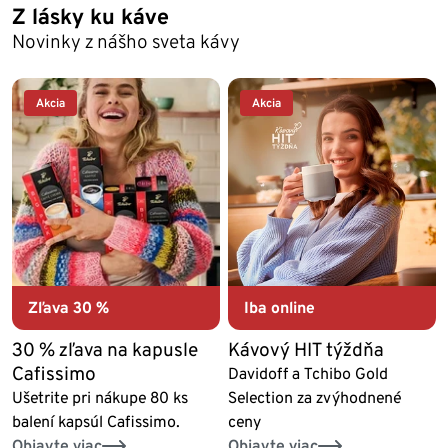
Z lásky ku káve
Novinky z nášho sveta kávy
Akcia
Akcia
Zľava 30 %
Iba online
30 % zľava na kapusle
Kávový HIT týždňa
Cafissimo
Davidoff a Tchibo Gold
Ušetrite pri nákupe 80 ks
Selection za zvýhodnené
balení kapsúl Cafissimo.
ceny
Objavte viac
Objavte viac