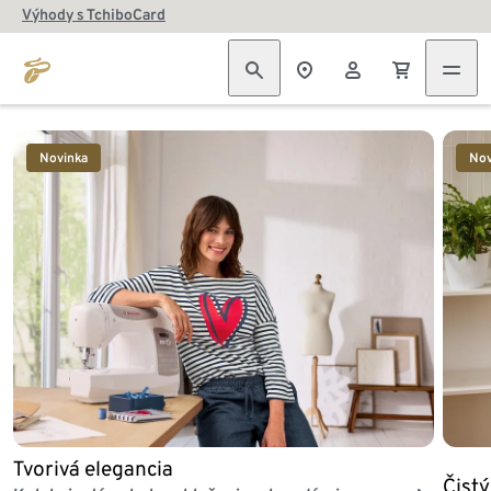
Výhody s TchiboCard
Koniec zoznamu
Novinka
Nov
Tvorivá elegancia
Čist