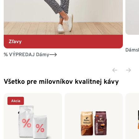
Zľavy
Dámsk
% VÝPREDAJ Dámy
Všetko pre milovníkov kvalitnej kávy
Koniec zoznamu
Akcia