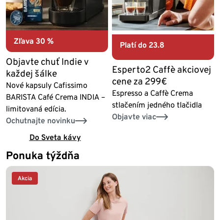
Zľava 30 %
Platí do 23.8
Objavte chuť Indie v
Esperto2 Caffè akciovej
každej šálke
cene za 299€
Nové kapsuly Cafissimo
Espresso a Caffè Crema
BARISTA Café Crema INDIA –
stlačením jedného tlačidla
limitovaná edícia.
Objavte viac
Ochutnajte novinku
Do Sveta kávy
Ponuka týždňa
Akcia