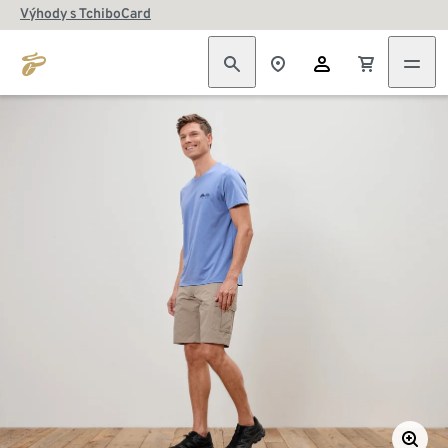
Výhody s TchiboCard