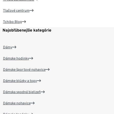
Tlačové centrum
Tchibo Blog
Najobľúbenejšie kategórie
Dámy
Dámske hodinky
Dámske športové nohavice
Dámske blúzky a topy
Dámska spodná bielizeň
Dámske nohavice