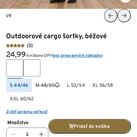
1/5
Outdoorové cargo šortky, béžové
(3)
24,99
vrátane DPH
bez prepravných nákladov
€
S 44/46
M 48/50
L 52/54
XL 56/58
XXL 60/62
Zistiť správnu veľkosť
Množstvo
Pridať do košíka