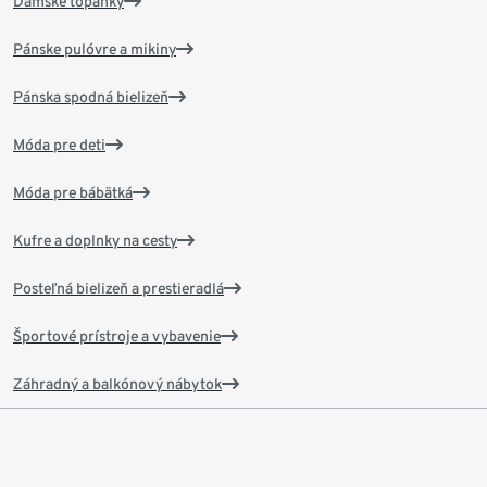
Dámske topánky
Pánske pulóvre a mikiny
Pánska spodná bielizeň
Móda pre deti
Móda pre bábätká
Kufre a doplnky na cesty
Posteľná bielizeň a prestieradlá
Športové prístroje a vybavenie
Záhradný a balkónový nábytok