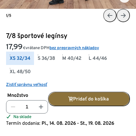
1/5
7/8 športové legínsy
17,99
vrátane DPH
bez prepravných nákladov
€
XS 32/34
S 36/38
M 40/42
L 44/46
XL 48/50
Zistiť správnu veľkosť
Množstvo
Pridať do košíka
Na sklade
Termín dodania:
Pi., 14. 08. 2026 - St., 19. 08. 2026