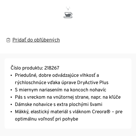
Pridať do obľúbených
Číslo produktu: 218267
Priedušné, dobre odvádzajúce vlhkosť a
rýchloschnúce vďaka úprave DryActive Plus
S miernym nariasením na koncoch nohavíc
Pás s vreckom na vnútornej strane, napr. na kľúče
Dámske nohavice s extra plochými švami
Mäkký, elastický materiál s vláknom Creora® – pre
optimálnu voľnosť pri pohybe