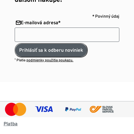
* Povinný údaj
E-mailová adresa*
Prihlásiť sa k odberu noviniek
¹ Platia
podmienky použitia poukazu.
Platba