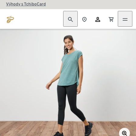
Výhody s TchiboCard