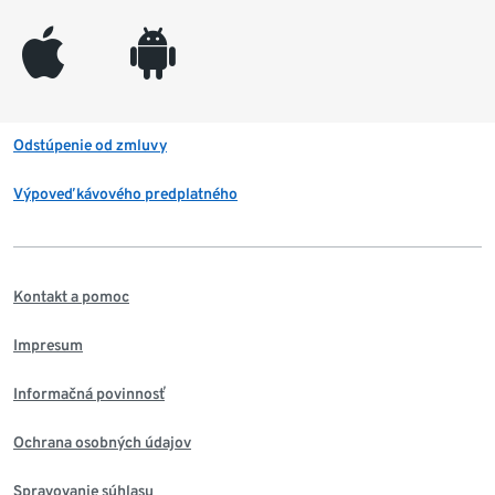
appleinc
android
Odstúpenie od zmluvy
Výpoveď kávového predplatného
Kontakt a pomoc
Impresum
Informačná povinnosť
Ochrana osobných údajov
Spravovanie súhlasu