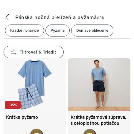
Pánska nočná bielizeň a pyžamá
(131)
Krátke nohavice
Pyžamá
Domáce oblečenie
Filtrovať & Triediť
-35%
Krátke pyžamo
Krátka pyžamová súprava,
s celoplošnou potlačou