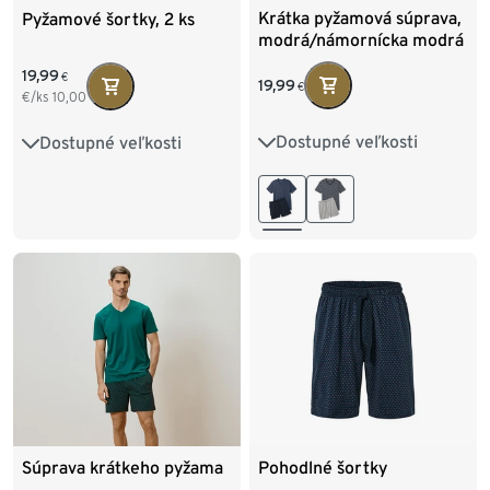
Krátka pyžamová súprava,
Pyžamové šortky, 2 ks
modrá/námornícka modrá
19,99
€
19,99
€
€/ks
10,00
Dostupné veľkosti
Dostupné veľkosti
S 44/46
M 48/50
S 44/46
M 48/50
L 52/54
XL 56/58
L 52/54
XL 56/58
XXL 60/62
3XL 64/66
XXL 60/62
4XL 68/70
Pohodlné šortky
Súprava krátkeho pyžama