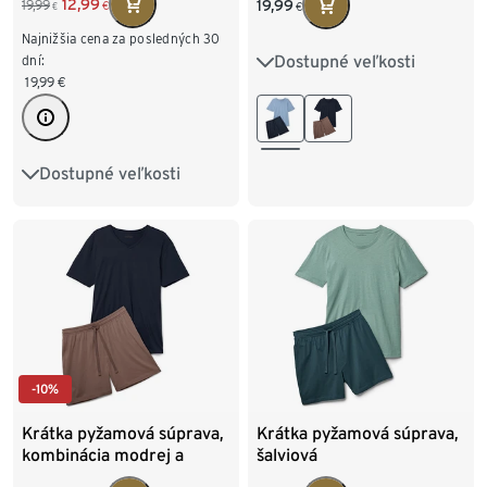
12,99
19,99
19,99
€
€
€
Najnižšia cena za posledných 30
Dostupné veľkosti
dní:
S 44/46
M 48/50
19,99
€
L 52/54
XL 56/58
XXL 60/62
Dostupné veľkosti
S 44/46
M 48/50
L 52/54
XL 56/58
XXL 60/62
-10%
Krátka pyžamová súprava,
Krátka pyžamová súprava,
kombinácia modrej a
šalviová
hnedej