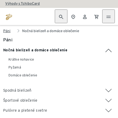
Výhody s TchiboCard
Páni
Nočná bielizeň a domáce oblečenie
Páni
Nočná bielizeň a domáce oblečenie
Krátke nohavice
Pyžamá
Domáce oblečenie
Spodná bielizeň
Športové oblečenie
Pulóvre a pletené svetre