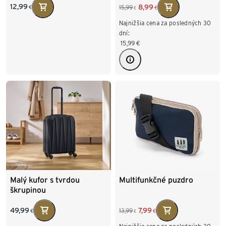
12,99
8,99
15,99
€
€
€
Najnižšia cena za posledných 30
dní:
15,99
€
Malý kufor s tvrdou
Multifunkčné puzdro
škrupinou
49,99
7,99
13,99
€
€
€