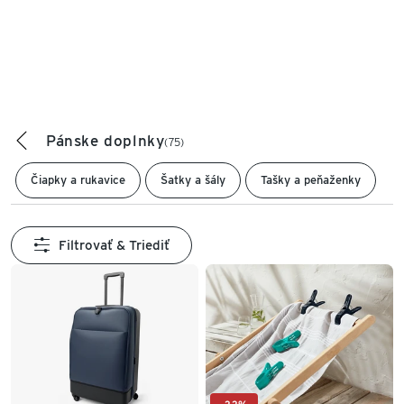
Pánske doplnky
(75)
Čiapky a rukavice
Šatky a šály
Tašky a peňaženky
Filtrovať & Triediť