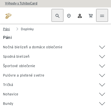
Výhody s TchiboCard
Páni
Doplnky
Páni
Nočná bielizeň a domáce oblečenie
Spodná bielizeň
Športové oblečenie
Pulóvre a pletené svetre
Tričká
Nohavice
Bundy