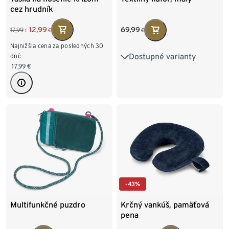
cez hrudník
12,99
69,99
17,99
€
€
€
Najnižšia cena za posledných 30
Dostupné varianty
dní:
veľký
17,99
€
-43%
Multifunkčné puzdro
Krčný vankúš, pamäťová
pena