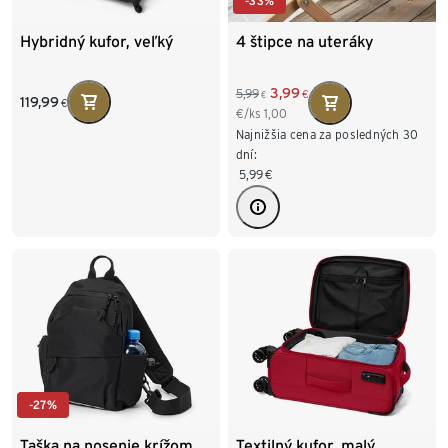
-33%
Hybridný kufor, veľký
4 štipce na uteráky
3,99
5,99
€
€
119,99
€
€/ks
1,00
Najnižšia cena za posledných 30
dní:
5,99
€
-27%
Taška na nosenie krížom
Textilný kufor, malý