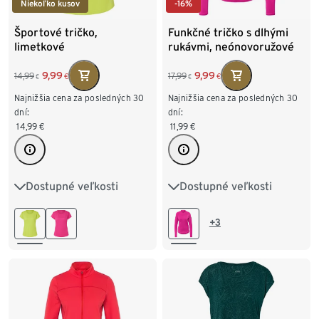
Niekoľko kusov
-16%
Športové tričko,
Funkčné tričko s dlhými
limetkové
rukávmi, neónovoružové
9,99
9,99
14,99
17,99
€
€
€
€
Najnižšia cena za posledných 30
Najnižšia cena za posledných 30
dní:
dní:
14,99
€
11,99
€
Dostupné veľkosti
Dostupné veľkosti
XS 32/34
S 36/38
XS 32/34
S 36/38
M 40/42
L 44/46
M 40/42
L 44/46
+3
XL 48/50
XXL 52/54
XL 48/50