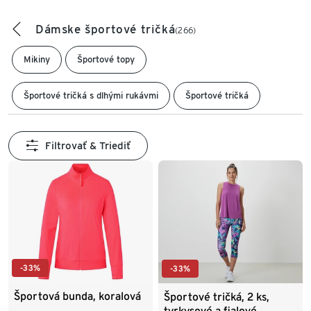
Dámske športové tričká
(266)
Mikiny
Športové topy
Športové tričká s dlhými rukávmi
Športové tričká
Filtrovať & Triediť
-33%
-33%
Športová bunda, koralová
Športové tričká, 2 ks,
tyrkysové a fialové