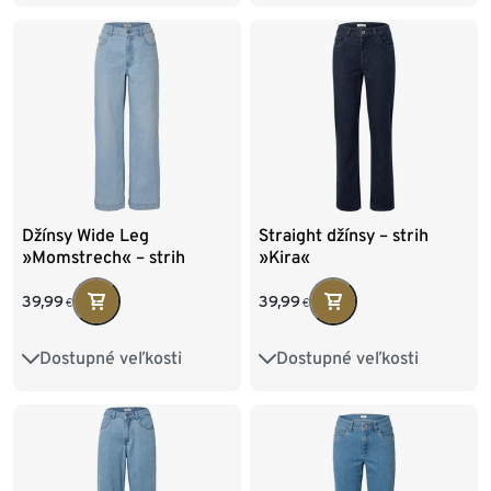
Džínsy Wide Leg
Straight džínsy – strih
»Momstrech« – strih
»Kira«
»Viki«
39,99
39,99
€
€
Dostupné veľkosti
Dostupné veľkosti
36
38
40
42
36
38
40
42
44
46
48
44
46
48
50