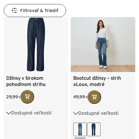
Filtrovať & Triediť
Džínsy v širokom
Bootcut džínsy – strih
pohodlnom strihu
»Lou«, modré
29,99
49,99
€
€
Dostupné veľkosti
Dostupné veľkosti
36
38
40
42
34
36
38
40
44
46
48
42
44
46
48