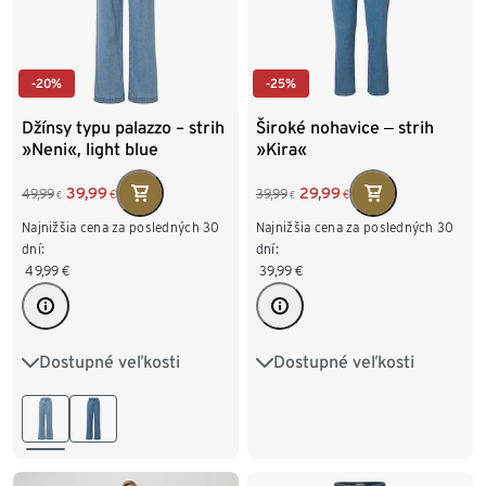
-20%
-25%
Džínsy typu palazzo – strih
Široké nohavice ‒ strih
»Neni«, light blue
»Kira«
39,99
29,99
49,99
39,99
€
€
€
€
Najnižšia cena za posledných 30
Najnižšia cena za posledných 30
dní:
dní:
49,99
€
39,99
€
Dostupné veľkosti
Dostupné veľkosti
36
38
40
42
36
38
40
42
44
46
44
46
48
50
52
54