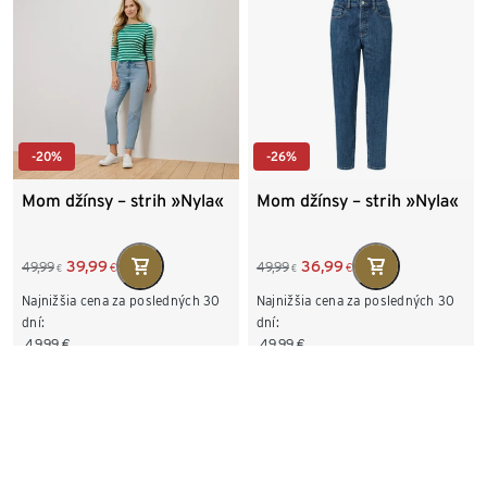
-20%
-26%
Mom džínsy – strih »Nyla«
Mom džínsy – strih »Nyla«
39,99
36,99
49,99
49,99
€
€
€
€
Najnižšia cena za posledných 30
Najnižšia cena za posledných 30
dní:
dní:
49,99
€
49,99
€
Dostupné veľkosti
Dostupné veľkosti
36
38
40
42
36
38
40
42
44
46
48
44
46
48