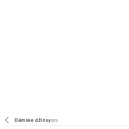
Dámske džínsy
(121)