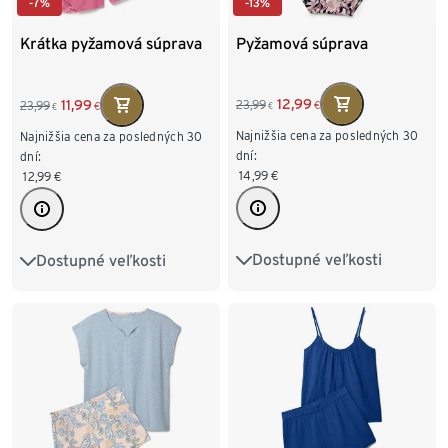
-13%
-7%
Pyžamová súprava
Krátka pyžamová súprava
12,99
11,99
23,99
23,99
€
€
€
€
Najnižšia cena za posledných 30
Najnižšia cena za posledných 30
dní:
dní:
14,99
€
12,99
€
Dostupné veľkosti
Dostupné veľkosti
S 36/38
M 40/42
S 36/38
M 40/42
L 44/46
XL 48/50
L 44/46
XL 48/50
XXL 52/54
XXL 52/54