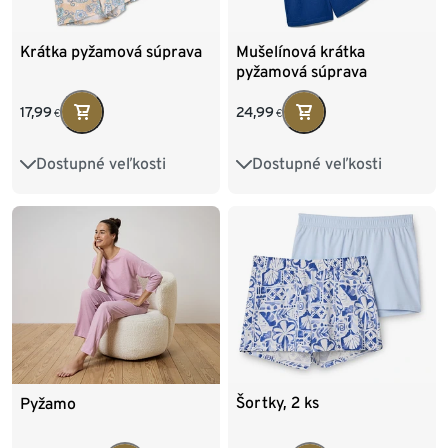
Krátka pyžamová súprava
Mušelínová krátka
pyžamová súprava
17,99
24,99
€
€
Dostupné veľkosti
Dostupné veľkosti
XS 32/34
S 36/38
36
38
40
M 40/42
L 44/46
42
44
46
XL 48/50
Šortky, 2 ks
Pyžamo