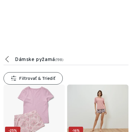
Dámske pyžamá
(198)
Filtrovať & Triediť
-25%
-16%