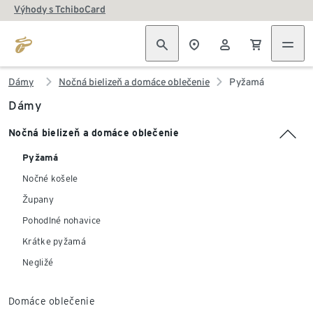
Výhody s TchiboCard
Dámy
Nočná bielizeň a domáce oblečenie
Pyžamá
Dámy
Nočná bielizeň a domáce oblečenie
Pyžamá
Nočné košele
Župany
Pohodlné nohavice
Krátke pyžamá
Negližé
Domáce oblečenie