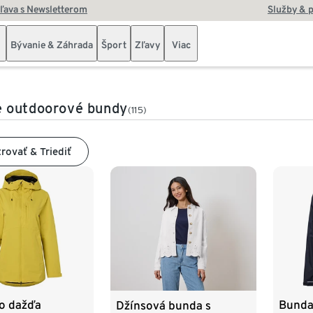
zľava s Newsletterom
Služby & 
Bývanie & Záhrada
Šport
Zľavy
Viac
 outdoorové bundy
(115)
trovať & Triediť
o dažďa
Bunda
Džínsová bunda s