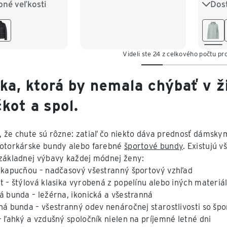
pné veľkosti
Dos
8
40
42
XS 3
6
48
50
M 40
4
XL 4
Videli ste 24 z celkového počtu pr
ika, ktorá by nemala chýbať v ž
kot a spol.
 že chute sú rôzne: zatiaľ čo niekto dáva prednosť dámsky
otorkárske bundy alebo farebné
športové bundy
. Existujú 
základnej výbavy každej módnej ženy:
 kapucňou – nadčasový všestranný športový vzhľad
t – štýlová klasika vyrobená z popelínu alebo iných materiá
á bunda – ležérna, ikonická a všestranná
ná bunda – všestranný odev nenáročnej starostlivosti so 
– ľahký a vzdušný spoločník nielen na príjemné letné dni