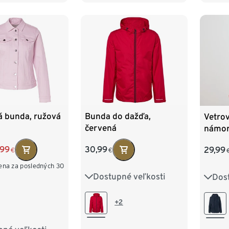
á bunda, ružová
Bunda do dažďa,
Vetrov
červená
námor
,99
30,99
29,99
€
€
cena za posledných 30
Dostupné veľkosti
Dos
XS
S
M
L
XL
XS 3
XXL
M 40
+2
XL 4