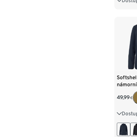
Dostu
36
3
44
4
Softshel
námorní
49,99
€
Dostu
36
3
44
4