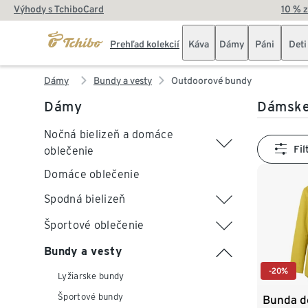
Výhody s TchiboCard
10 % 
Prehľad kolekcií
Káva
Dámy
Páni
Deti
Dámy
Bundy a vesty
Outdoorové bundy
Dámy
Dámske
Nočná bielizeň a domáce
Fil
oblečenie
Domáce oblečenie
Spodná bielizeň
Športové oblečenie
Bundy a vesty
-20%
Lyžiarske bundy
Športové bundy
Bunda d