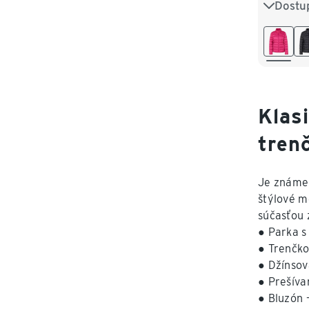
Dostu
36
3
44
4
52
5
Klas
trenč
Je známe,
štýlové m
súčasťou 
● Parka s
● Trenčko
● Džínsov
● Prešíva
● Bluzón 