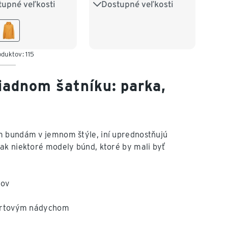
tupné veľkosti
Dostupné veľkosti
2/34
S 36/38
S/M
L/XL
/42
L 44/46
8/50
XXL 52/54
oduktov: 115
iadnom šatníku: parka,
m bundám v jemnom štýle, iní uprednostňujú
však niektoré modely búnd, ktoré by mali byť
lov
športovým nádychom