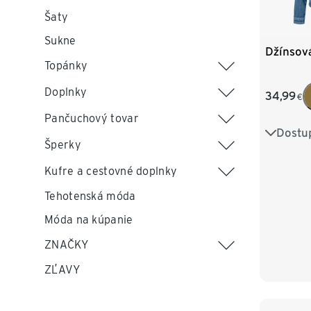
Šaty
Sukne
Džínsov
Topánky
Doplnky
34,99
€
Pančuchový tovar
Dostu
36
3
Šperky
44
4
Kufre a cestovné doplnky
Tehotenská móda
Móda na kúpanie
ZNAČKY
ZĽAVY