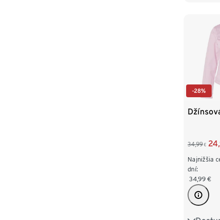
-28%
Džínsov
24
34,99
€
Najnižšia 
dní:
34,99
€