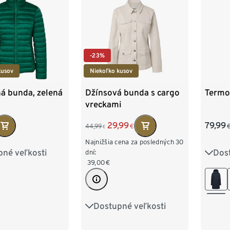
-23%
kusov
Niekoľko kusov
á bunda, zelená
Džínsová bunda s cargo
Termo
vreckami
29,99
79,99
44,99
€
€
Najnižšia cena za posledných 30
pné veľkosti
Dos
8
40
42
dní:
36
39,00
€
6
48
50
44
4
Dostupné veľkosti
36
38
40
42
44
46