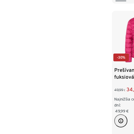
-30%
Prešíva
fuksiová
34
49,99
€
Najnižšia 
dní:
49,99
€