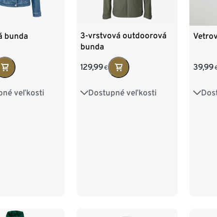
3-vrstvová outdoorová
á bunda
Vetro
bunda
129,99
39,99
€
Dostupné veľkosti
pné veľkosti
Dos
34
36
38
40
8
40
42
34
42
44
46
48
6
48
42