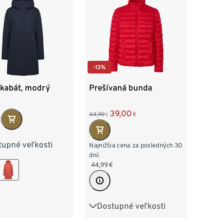
-13%
kabát, modrý
Prešívaná bunda
39,00
44,99
€
€
€
tupné veľkosti
38
40
42
Najnižšia cena za posledných 30
dní:
44,99
€
46
48
Dostupné veľkosti
36
38
40
42