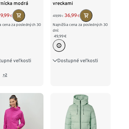
nícka modrá
vreckami
9,99
36,99
€
49,99
€
€
ia cena za posledných 30
Najnižšia cena za posledných 30
dní:
49,99
€
tupné veľkosti
Dostupné veľkosti
S
M
L
XL
36
38
40
42
44
46
+2