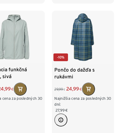
-10%
acia funkčná
Pončo do dažďa s
 sivá
rukávmi
24,99
24,99
€
29,99
€
€
ia cena za posledných 30
Najnižšia cena za posledných 30
dní:
27,99
€