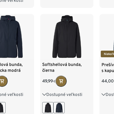
pné veľkosti
8
40
42
6
48
Niekoľ
lová bunda,
Softshellová bunda,
Preší
cka modrá
čierna
s kap
49,99
44,00
€
pné veľkosti
Dostupné veľkosti
Dos
8
40
42
36
38
40
42
34
6
48
50
44
46
48
50
42