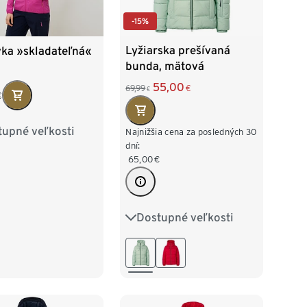
-15%
Lyžiarska prešívaná
vka »skladateľná«
bunda, mätová
55,00
69,99
€
€
€
tupné veľkosti
36
38
40
Najnižšia cena za posledných 30
dní:
65,00
€
44
46
48
Dostupné veľkosti
34
36
38
40
42
44
46