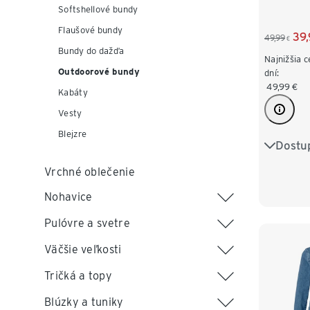
Softshellové bundy
Flaušové bundy
39
49,99
€
Bundy do dažďa
Najnižšia 
Outdoorové bundy
dní:
49,99
€
Kabáty
Vesty
Blejzre
Dostu
34
3
Vrchné oblečenie
42
4
Nohavice
Pulóvre a svetre
Väčšie veľkosti
Tričká a topy
Blúzky a tuniky