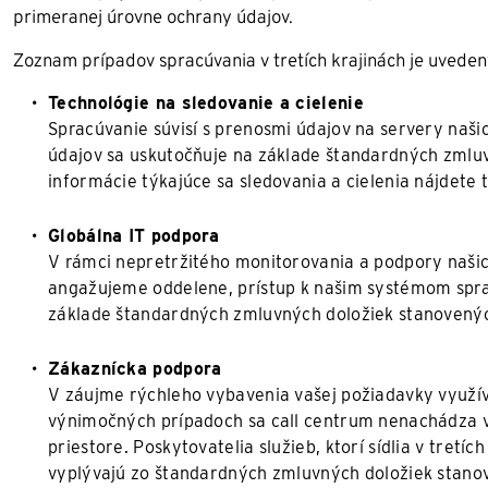
primeranej úrovne ochrany údajov.
Zoznam prípadov spracúvania v tretích krajinách je uvedený
Technológie na sledovanie a cielenie
Spracúvanie súvisí s prenosmi údajov na servery našic
údajov sa uskutočňuje na základe štandardných zmlu
informácie týkajúce sa sledovania a cielenia nájdete t
Globálna IT podpora
V rámci nepretržitého monitorovania a podpory našic
angažujeme oddelene, prístup k našim systémom spra
základe štandardných zmluvných doložiek stanovený
Zákaznícka podpora
V záujme rýchleho vybavenia vašej požiadavky využív
výnimočných prípadoch sa call centrum nenachádza v
priestore. Poskytovatelia služieb, ktorí sídlia v tretíc
vyplývajú zo štandardných zmluvných doložiek stano