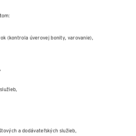
átom:
 (kontrola úverovej bonity, varovanie),
,
služieb,
oštových a dodávateľských služieb,