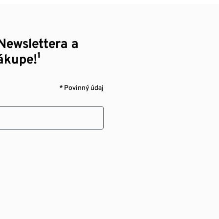
Newslettera a
ákupe!¹
* Povinný údaj