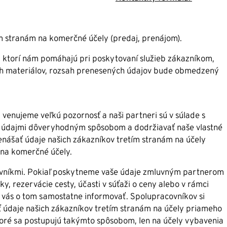
m stranám na komerčné účely (predaj, prenájom).
, ktorí nám pomáhajú pri poskytovaní služieb zákazníkom,
ých materiálov, rozsah prenesených údajov bude obmedzený
enujeme veľkú pozornosť a naši partneri sú v súlade s
i údajmi dôveryhodným spôsobom a dodržiavať naše vlastné
enášať údaje našich zákazníkov tretím stranám na účely
 na komerčné účely.
ovníkmi. Pokiaľ poskytneme vaše údaje zmluvným partnerom
, rezervácie cesty, účasti v súťaži o ceny alebo v rámci
 vás o tom samostatne informovať. Spolupracovníkov si
ť údaje našich zákazníkov tretím stranám na účely priameho
toré sa postupujú takýmto spôsobom, len na účely vybavenia