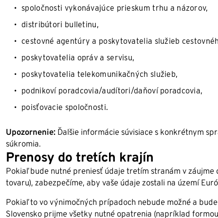
spoločnosti vykonávajúce prieskum trhu a názorov,
distribútori bulletinu,
cestovné agentúry a poskytovatelia služieb cestovné
poskytovatelia opráv a servisu,
poskytovatelia telekomunikačných služieb,
podnikoví poradcovia/audítori/daňoví poradcovia,
poisťovacie spoločnosti.
Upozornenie:
Ďalšie informácie súvisiace s konkrétnym sp
súkromia.
Prenosy do tretích krajín
Pokiaľ bude nutné preniesť údaje tretím stranám v záujme 
tovaru), zabezpečíme, aby vaše údaje zostali na území Eur
Pokiaľ to vo výnimočných prípadoch nebude možné a bude nu
Slovensko prijme všetky nutné opatrenia (napríklad formo