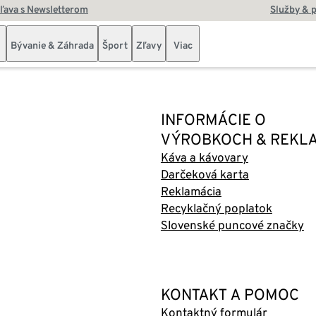
zľava s Newsletterom
Služby & 
Bývanie & Záhrada
Šport
Zľavy
Viac
INFORMÁCIE O
VÝROBKOCH & REKL
Káva a kávovary
Darčeková karta
Reklamácia
Recyklačný poplatok
Slovenské puncové značky
KONTAKT A POMOC
Kontaktný formulár