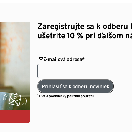
Zaregistrujte sa k odberu 
ušetrite 10 % pri ďalšom n
E-mailová adresa*
Prihlásiť sa k odberu noviniek
¹ Platia
podmienky použitia poukazu.