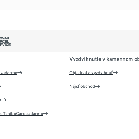
Vyzdvihnutie v kamennom o
 zadarmo
Objednať a vyzdvihnúť
Nájsť obchod
a
 s TchiboCard zadarmo