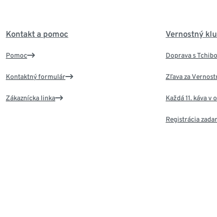
Kontakt a pomoc
Vernostný kl
Pomoc
Doprava s Tchib
Kontaktný formulár
Zľava za Vernost
Zákaznícka linka
Každá 11. káva v
Registrácia zad