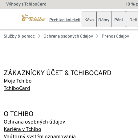
Výhody s TchiboCard
10 % 
Prehľad kolekcií
Káva
Dámy
Páni
Deti
Služby & pomoc
Ochrana osobných údajov
Prenos údajov
ZÁKAZNÍCKY ÚČET & TCHIBOCARD
Moje Tchibo
TchiboCard
O TCHIBO
Ochrana osobných údajov
Kariéra v Tchibo
Vnútorný systém oznamovania