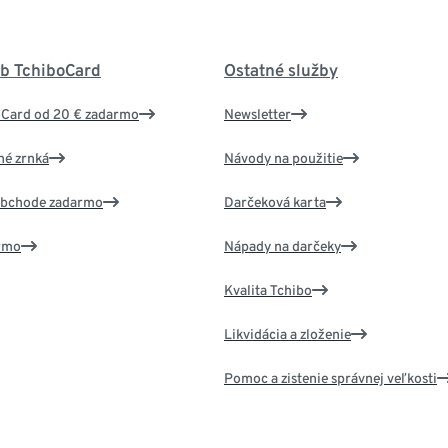
ub TchiboCard
Ostatné služby
oCard od 20 € zadarmo
Newsletter
né zrnká
Návody na použitie
 obchode zadarmo
Darčeková karta
armo
Nápady na darčeky
Kvalita Tchibo
Likvidácia a zloženie
Pomoc a zistenie správnej veľkosti