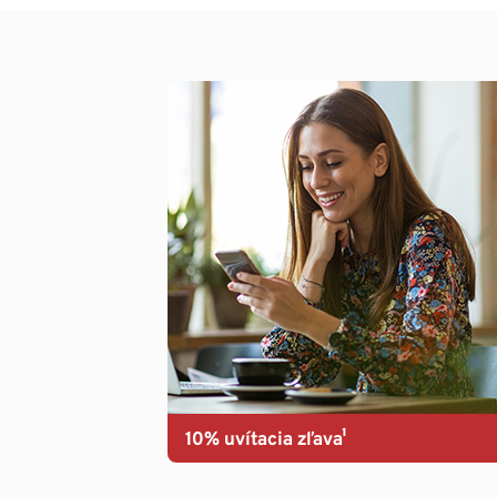
10% uvítacia zľava¹