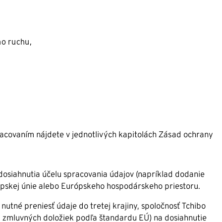
ho ruchu,
racovaním nájdete v jednotlivých kapitolách Zásad ochrany
dosiahnutia účelu spracovania údajov (napríklad dodanie
ópskej únie alebo Európskeho hospodárskeho priestoru.
tné preniesť údaje do tretej krajiny, spoločnosť Tchibo
u zmluvných doložiek podľa štandardu EÚ) na dosiahnutie