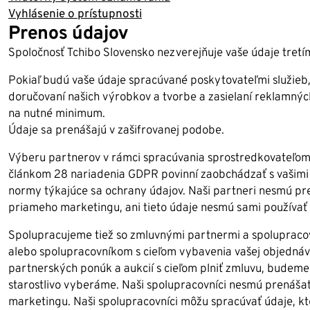
Vyhlásenie o prístupnosti
Prenos údajov
Spoločnosť Tchibo Slovensko nezverejňuje vaše údaje tretí
Pokiaľ budú vaše údaje spracúvané poskytovateľmi služieb
doručovaní našich výrobkov a tvorbe a zasielaní reklamn
na nutné minimum.
Údaje sa prenášajú v zašifrovanej podobe.
Výberu partnerov v rámci spracúvania sprostredkovateľom v
článkom 28 nariadenia GDPR povinní zaobchádzať s vašim
normy týkajúce sa ochrany údajov. Naši partneri nesmú pr
priameho marketingu, ani tieto údaje nesmú sami používať
Spolupracujeme tiež so zmluvnými partnermi a spoluprac
alebo spolupracovníkom s cieľom vybavenia vašej objednávky
partnerských ponúk a aukcií s cieľom plniť zmluvu, budeme
starostlivo vyberáme. Naši spolupracovníci nesmú prenáša
marketingu. Naši spolupracovníci môžu spracúvať údaje, k