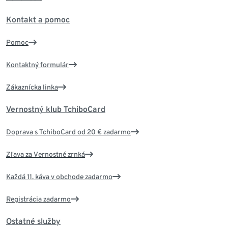
Kontakt a pomoc
Pomoc
Kontaktný formulár
Zákaznícka linka
Vernostný klub TchiboCard
Doprava s TchiboCard od 20 € zadarmo
Zľava za Vernostné zrnká
Každá 11. káva v obchode zadarmo
Registrácia zadarmo
Ostatné služby