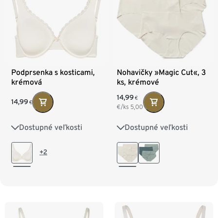
Podprsenka s kosticami,
Nohavičky »Magic Cut«, 3
krémová
ks, krémové
14,99
€
14,99
€
€/ks
5,00
Dostupné veľkosti
Dostupné veľkosti
75B
80B
80C
XS 32/34
S 36/38
M 40/42
L 44/46
80D
85B
85C
+2
85D
90B
90C