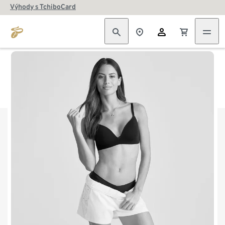
Výhody s TchiboCard