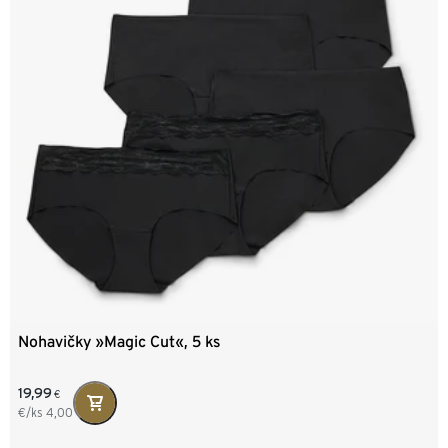
Nohavičky »Magic Cut«, 5 ks
19,99
€
€/ks
4,00