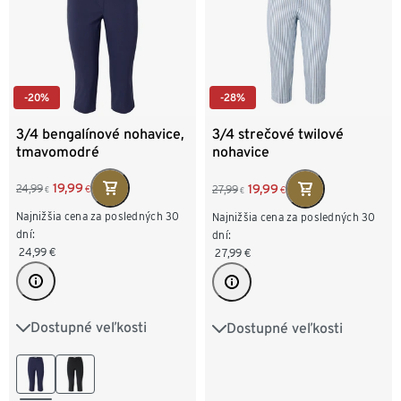
-20%
-28%
3/4 bengalínové nohavice,
3/4 strečové twilové
tmavomodré
nohavice
19,99
19,99
24,99
27,99
€
€
€
€
Najnižšia cena za posledných 30
Najnižšia cena za posledných 30
dní:
dní:
24,99
€
27,99
€
Dostupné veľkosti
Dostupné veľkosti
36
38
40
42
36
38
40
42
44
46
48
50
44
46
48
50