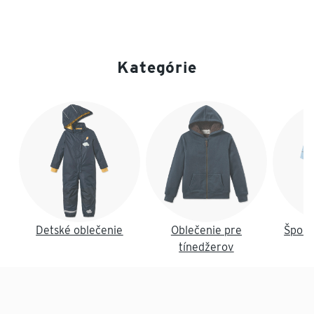
Kategórie
Koniec zoznamu
Detské oblečenie
Oblečenie pre
Šport
tínedžerov