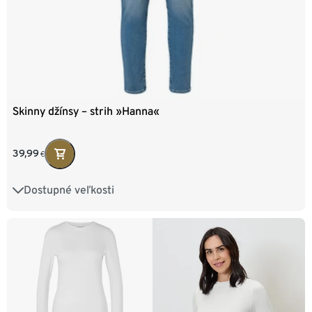
Skinny džínsy – strih »Hanna«
39,99
€
Dostupné veľkosti
36
38
40
42
44
46
48