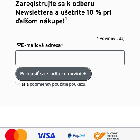
Zaregistrujte sa k odberu
Newslettera a ušetrite 10 % pri
ďalšom nákupe!¹
* Povinný údaj
E-mailová adresa*
Prihlásiť sa k odberu noviniek
¹ Platia
podmienky použitia poukazu.