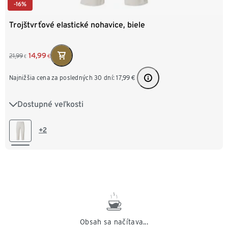
-16%
Trojštvrťové elastické nohavice, biele
14,99
21,99
€
€
Najnižšia cena za posledných 30 dní:
17,99
€
Dostupné veľkosti
36
38
40
42
44
46
48
50
52
54
+2
Obsah sa načítava...