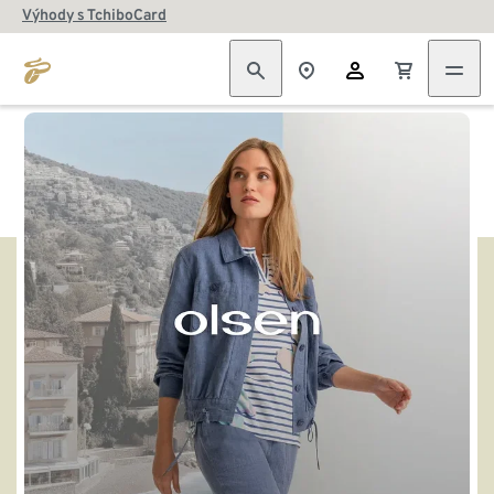
Výhody s TchiboCard