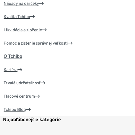
Nápady na darčeky
Kvalita Tchibo
Likvidácia a zloženie
Pomoc a zistenie správnej veľkosti
O Tchibo
Kariéra
Trvalá udržateľnosť
Tlačové centrum
Tchibo Blog
Najobľúbenejšie kategórie