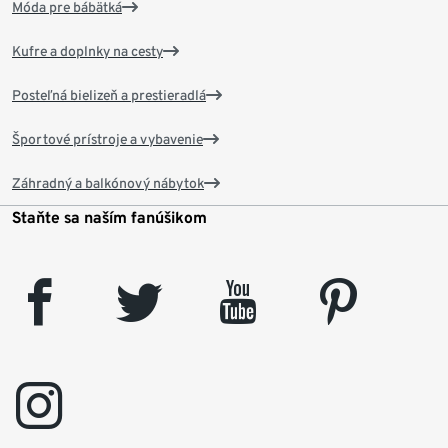
Móda pre bábätká
Kufre a doplnky na cesty
Posteľná bielizeň a prestieradlá
Športové prístroje a vybavenie
Záhradný a balkónový nábytok
Staňte sa naším fanúšikom
facebook
twitter
youtube
pinterest
instagram