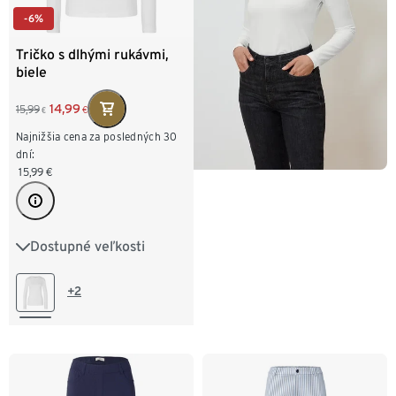
-6%
Tričko s dlhými rukávmi,
biele
14,99
15,99
€
€
Najnižšia cena za posledných 30
dní:
15,99
€
Dostupné veľkosti
S 36/38
M 40/42
L 44/46
XL 48/50
+2
XXL 52/54