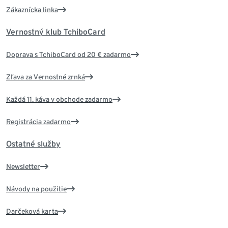
Zákaznícka linka
Vernostný klub TchiboCard
Doprava s TchiboCard od 20 € zadarmo
Zľava za Vernostné zrnká
Každá 11. káva v obchode zadarmo
Registrácia zadarmo
Ostatné služby
Newsletter
Návody na použitie
Darčeková karta