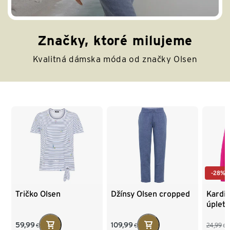
Značky, ktoré milujeme
Kvalitná dámska móda od značky Olsen
Koniec zoznamu
-28%
Tričko Olsen
Džínsy Olsen cropped
Kardi
úpletu
59,99
109,99
24,99
€
€
€