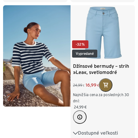
52
54
-32%
Vypredané
Džínsové bermudy – strih
»Lea«, svetlomodré
16,99
24,99
€
€
Najnižšia cena za posledných 30
dní:
24,99
€
Dostupné veľkosti
36
38
40
42