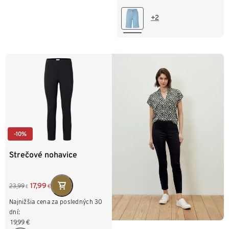
44
46
48
+2
-10%
Strečové nohavice
17,99
23,99
€
€
Najnižšia cena za posledných 30
dní:
19,99
€