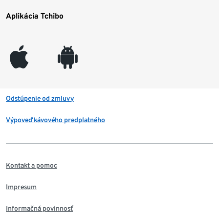
Aplikácia Tchibo
appleinc
android
Odstúpenie od zmluvy
Výpoveď kávového predplatného
Kontakt a pomoc
Impresum
Informačná povinnosť