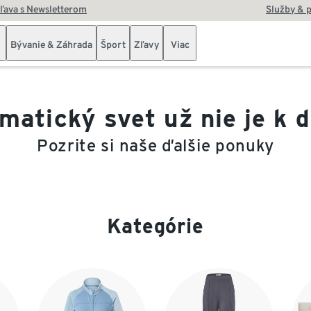
zľava s Newsletterom
Služby & 
Bývanie & Záhrada
Šport
Zľavy
Viac
matický svet už nie je k d
Pozrite si naše ďalšie ponuky
Kategórie