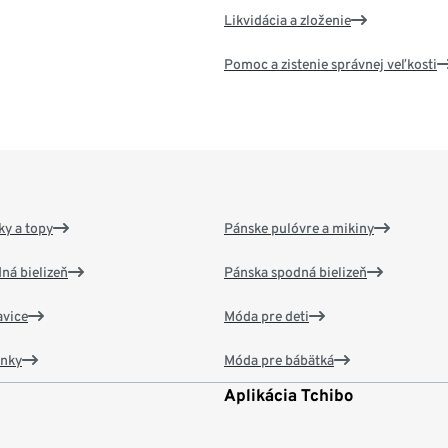
Likvidácia a zloženie
Pomoc a zistenie správnej veľkosti
y a topy
Pánske pulóvre a mikiny
ná bielizeň
Pánska spodná bielizeň
vice
Móda pre deti
ánky
Móda pre bábätká
Aplikácia Tchibo