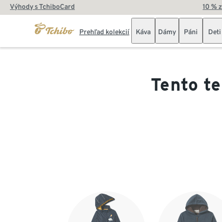
Výhody s TchiboCard
10 % 
Prehľad kolekcií
Káva
Dámy
Páni
Deti
Tento te
Koniec zoznamu