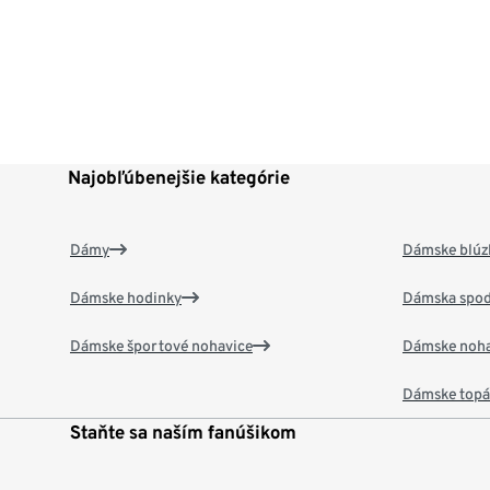
Najobľúbenejšie kategórie
Dámy
Dámske blúzk
Dámske hodinky
Dámska spod
Dámske športové nohavice
Dámske noha
Dámske top
Staňte sa naším fanúšikom