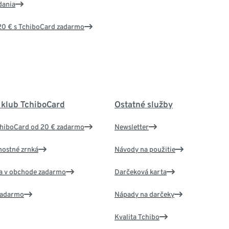
dania
20 € s TchiboCard zadarmo
 klub TchiboCard
Ostatné služby
chiboCard od 20 € zadarmo
Newsletter
nostné zrnká
Návody na použitie
va v obchode zadarmo
Darčeková karta
 zadarmo
Nápady na darčeky
Kvalita Tchibo