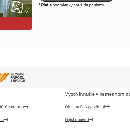
¹ Platia
podmienky použitia poukazu.
Vyzdvihnutie v kamennom o
40 € zadarmo
Objednať a vyzdvihnúť
ta
Nájsť obchod