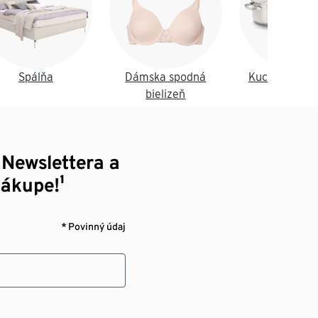
Spálňa
Dámska spodná
Kuchyňa a je
bielizeň
 Newslettera a
nákupe!¹
* Povinný údaj