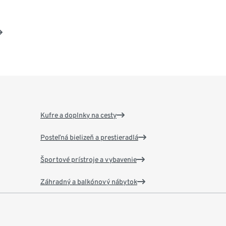
Kufre a doplnky na cesty
Posteľná bielizeň a prestieradlá
Športové prístroje a vybavenie
Záhradný a balkónový nábytok