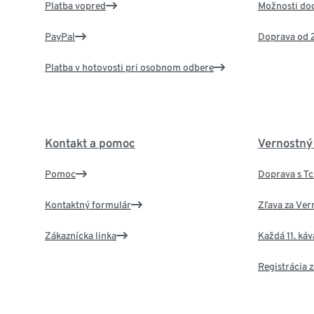
Platba vopred
Možnosti do
PayPal
Doprava od 
Platba v hotovosti pri osobnom odbere
Kontakt a pomoc
Vernostný
Pomoc
Doprava s T
Kontaktný formulár
Zľava za Ver
Zákaznícka linka
Každá 11. ká
Registrácia