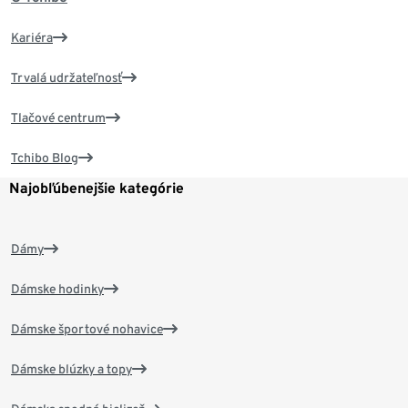
Kariéra
Trvalá udržateľnosť
Tlačové centrum
Tchibo Blog
Najobľúbenejšie kategórie
Dámy
Dámske hodinky
Dámske športové nohavice
Dámske blúzky a topy