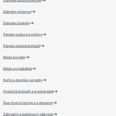
Dámska spodná bielizeň
Dámske nohavice
Dámske topánky
Pánske pulóvre a mikiny
Pánska spodná bielizeň
Móda pre deti
Móda pre bábätká
Kufre a doplnky na cesty
Posteľná bielizeň a prestieradlá
Športové prístroje a vybavenie
Záhradný a balkónový nábytok