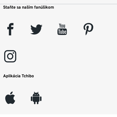
Staňte sa naším fanúšikom
facebook
twitter
youtube
pinterest
instagram
Aplikácia Tchibo
appleinc
android