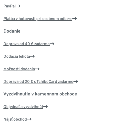
PayPal
Platba v hotovosti pri osobnom odbere
Dodanie
Doprava od 40 € zadarmo
Dodacia lehota
Možnosti dodania
Doprava od 20 € s TchiboCard zadarmo
Vyzdvihnutie v kamennom obchode
Objednať a vyzdvihnúť
Nájsť obchod