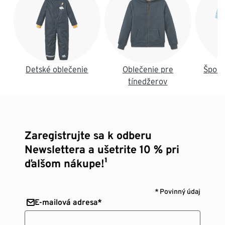
Detské oblečenie
Oblečenie pre
Šport
tínedžerov
Zaregistrujte sa k odberu
Newslettera a ušetrite 10 % pri
ďalšom nákupe!¹
* Povinný údaj
E-mailová adresa*