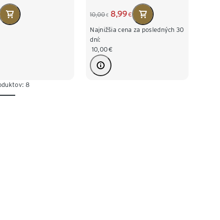
8,99
10,00
€
€
Najnižšia cena za posledných 30
dní:
10,00
€
oduktov: 8