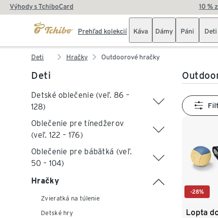
Výhody s TchiboCard
10 % 
Prehľad kolekcií
Káva
Dámy
Páni
Deti
Deti
Hračky
Outdoorové hračky
Deti
Outdoo
Detské oblečenie (veľ. 86 –
Fil
128)
Oblečenie pre tínedžerov
(veľ. 122 – 176)
Oblečenie pre bábätká (veľ.
50 – 104)
Hračky
-28%
Zvieratká na túlenie
Lopta do
Detské hry