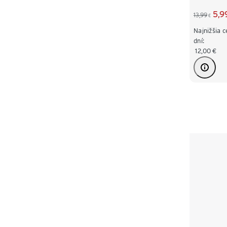
5,9
13,99
€
Najnižšia 
dní:
12,00
€