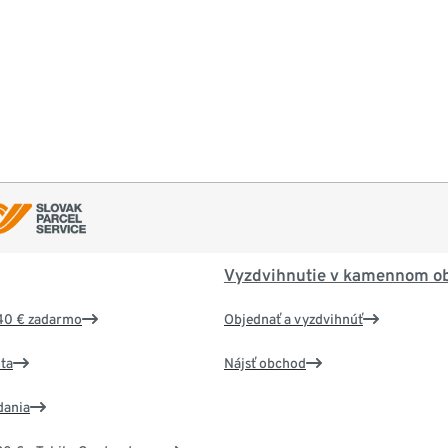
Vyzdvihnutie v kamennom o
40 € zadarmo
Objednať a vyzdvihnúť
ta
Nájsť obchod
dania