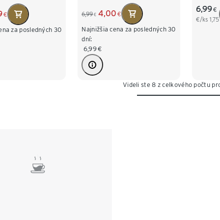
6,99
€
4,00
9
6,99
€
€
€
€/ks
1,75
Najnižšia cena za posledných 30
cena za posledných 30
dní:
6,99
€
Videli ste 8 z celkového počtu pr