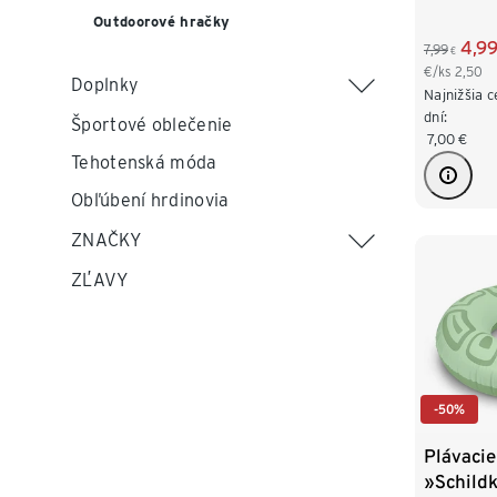
Outdoorové hračky
4,9
7,99
€
€/ks
2,50
Doplnky
Najnižšia 
dní:
Športové oblečenie
7,00
€
Tehotenská móda
Obľúbení hrdinovia
ZNAČKY
ZĽAVY
-50%
Plávacie
»Schild