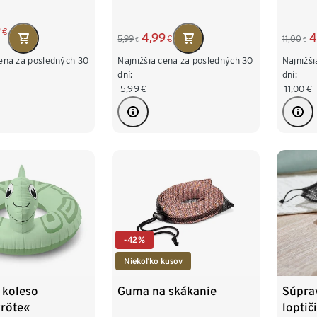
9
€
4,99
4
5,99
€
11,00
€
€
cena za posledných 30
Najnižšia cena za posledných 30
Najnižš
dní:
dní:
5,99
€
11,00
€
-42%
Niekoľko kusov
Guma na skákanie
 koleso
Súpra
kröte«
loptič