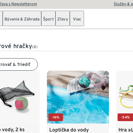
zľava s Newsletterom
Služby & 
Bývanie & Záhrada
Šport
Zľavy
Viac
rové hračky
(8)
trovať & Triediť
-16%
-54%
 vody, 2 ks
Loptička do vody
Hra »L