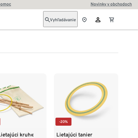
pomoc
Novinky v obchodoch
Vyhľadávanie
-20%
ietajúci kruh«
Lietajúci tanier