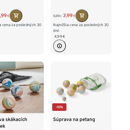
,99
3,99
€
5,99
€
€
ia cena za posledných 30
Najnižšia cena za posledných 30
dní:
4,99
€
-10%
va skákacích
Súprava na petang
iek