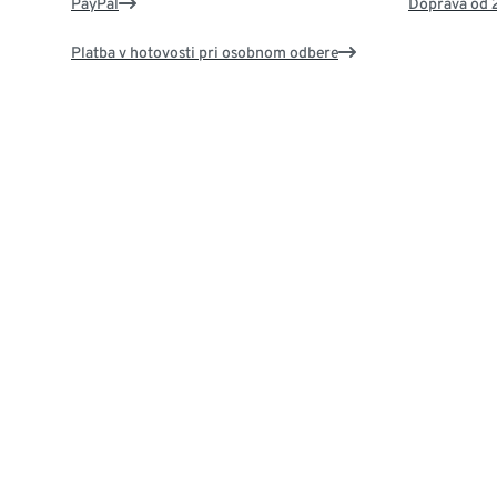
PayPal
Doprava od 
Platba v hotovosti pri osobnom odbere
Kontakt a pomoc
Vernostný
Pomoc
Doprava s T
Kontaktný formulár
Zľava za Ver
Zákaznícka linka
Každá 11. ká
Registrácia