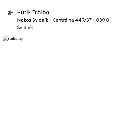
Kútik Tchibo
tchibo_logo
Makos Svidník
Centrálna 449/37
089 01
Svidník