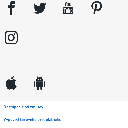
facebook
twitter
youtube
pinterest
instagram
appleinc
android
Odstúpenie od zmluvy
Výpoveď kávového predplatného