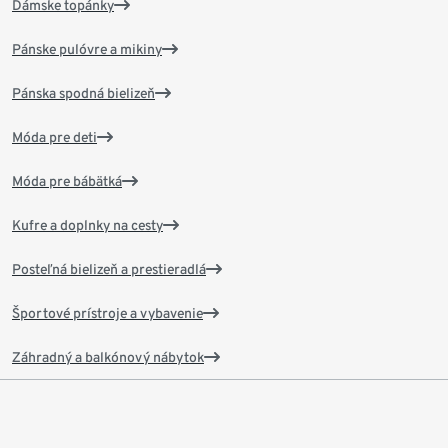
Dámske topánky
Pánske pulóvre a mikiny
Pánska spodná bielizeň
Móda pre deti
Móda pre bábätká
Kufre a doplnky na cesty
Posteľná bielizeň a prestieradlá
Športové prístroje a vybavenie
Záhradný a balkónový nábytok