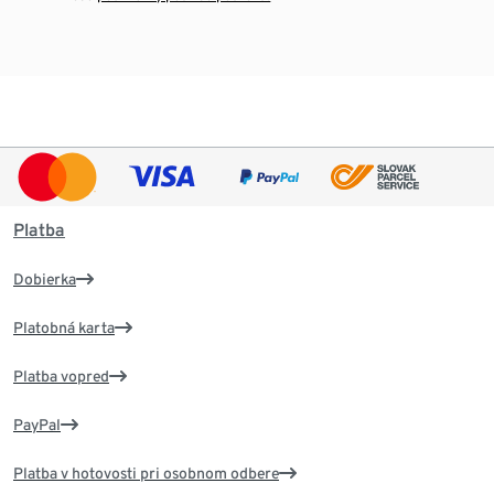
Platba
Dobierka
Platobná karta
Platba vopred
PayPal
Platba v hotovosti pri osobnom odbere