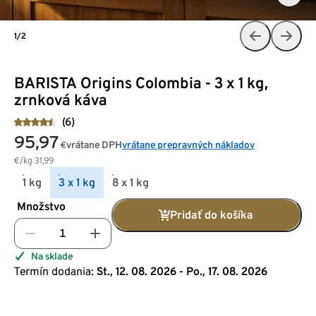
1/2
BARISTA Origins Colombia - 3 x 1 kg,
zrnková káva
(6)
95,97
vrátane DPH
vrátane prepravných nákladov
€
€/kg
31,99
1 kg
3 x 1 kg
8 x 1 kg
Množstvo
Pridať do košíka
Na sklade
Termín dodania:
St., 12. 08. 2026 - Po., 17. 08. 2026