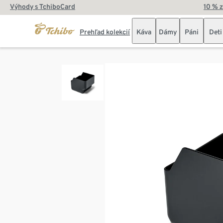
Výhody s TchiboCard
10 % 
Prehľad kolekcií
Káva
Dámy
Páni
Deti