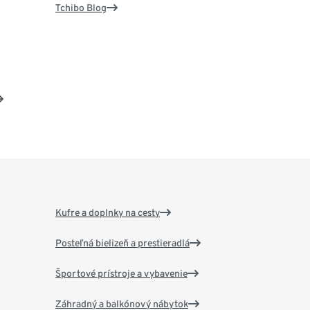
Tchibo Blog
Kufre a doplnky na cesty
Posteľná bielizeň a prestieradlá
Športové prístroje a vybavenie
Záhradný a balkónový nábytok