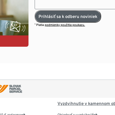
Prihlásiť sa k odberu noviniek
¹ Platia
podmienky použitia poukazu.
Vyzdvihnutie v kamennom o
40 € zadarmo
Objednať a vyzdvihnúť