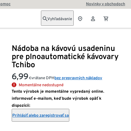
pomoc
Novinky v obchodoch
Vyhľadávanie
Nádoba na kávovú usadeninu
pre plnoautomatické kávovary
Tchibo
6,99
vrátane DPH
bez prepravných nákladov
€
Momentálne nedostupné
Tento výrobok je momentálne vypredaný online.
informovať e-mailom, keď bude výrobok opäť k
dispozícii:
Prihlásiť alebo zaregistrovať sa