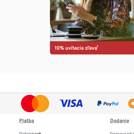
10% uvítacia zľava¹
Platba
Dodanie
Dobierka
Doprava od 