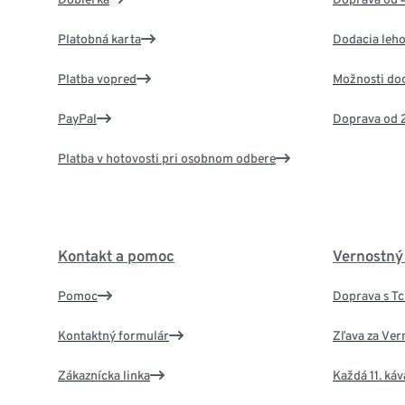
Platobná karta
Dodacia leho
Platba vopred
Možnosti do
PayPal
Doprava od 
Platba v hotovosti pri osobnom odbere
Kontakt a pomoc
Vernostný
Pomoc
Doprava s T
Kontaktný formulár
Zľava za Ver
Zákaznícka linka
Každá 11. ká