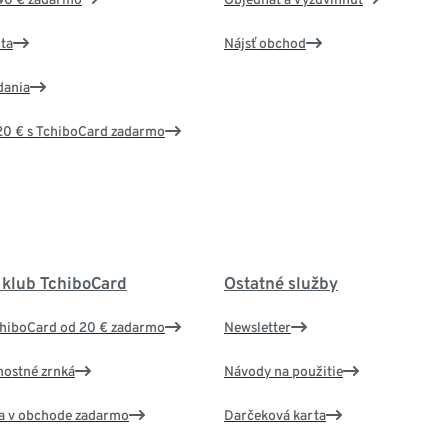
ta
Nájsť obchod
dania
20 € s TchiboCard zadarmo
 klub TchiboCard
Ostatné služby
chiboCard od 20 € zadarmo
Newsletter
nostné zrnká
Návody na použitie
va v obchode zadarmo
Darčeková karta