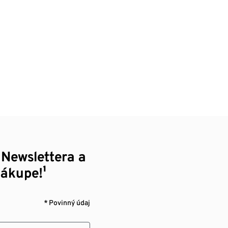
 Newslettera a
nákupe!¹
* Povinný údaj