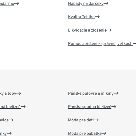
 zadarmo
Nápady na darčeky
Kvalita Tchibo
Likvidácia a zloženie
Pomoc a zistenie správnej veľkosti
y a topy
Pánske pulóvre a mikiny
ná bielizeň
Pánska spodná bielizeň
vice
Móda pre deti
ánky
Móda pre bábätká