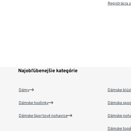
Registrácia
Najobľúbenejšie kategórie
Dámy
Dámske blúzk
Dámske hodinky
Dámska spod
Dámske športové nohavice
Dámske noha
Dámske top