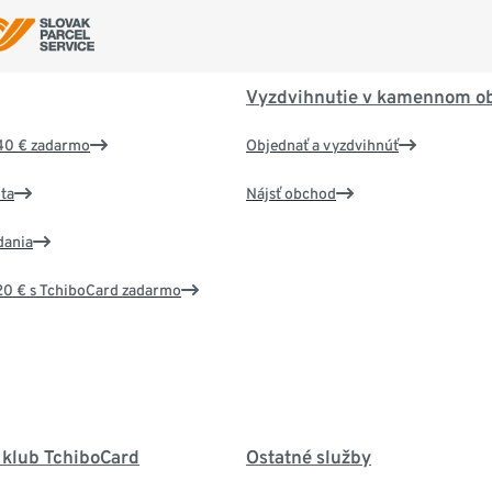
Vyzdvihnutie v kamennom o
40 € zadarmo
Objednať a vyzdvihnúť
ta
Nájsť obchod
dania
20 € s TchiboCard zadarmo
 klub TchiboCard
Ostatné služby