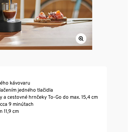
ného kávovaru
ačením jedného tlačidla
y a cestovné hrnčeky To-Go do max. 15,4 cm
cca 9 minútach
n 11,9 cm
ntu kapsúl Tchibo