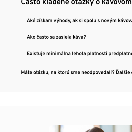
Často kladené otázky o kávovo
Aké získam výhody, ak si spolu s novým kávo
Ako často sa zasiela káva?
Existuje minimálna lehota platnosti predplat
Máte otázku, na ktorú sme neodpovedali? Ďalšie