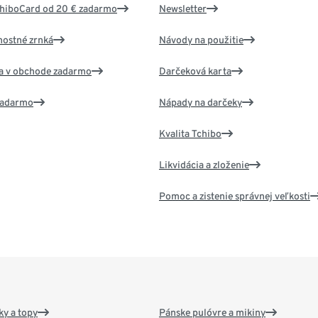
chiboCard od 20 € zadarmo
Newsletter
nostné zrnká
Návody na použitie
va v obchode zadarmo
Darčeková karta
 zadarmo
Nápady na darčeky
Kvalita Tchibo
Likvidácia a zloženie
Pomoc a zistenie správnej veľkosti
y a topy
Pánske pulóvre a mikiny