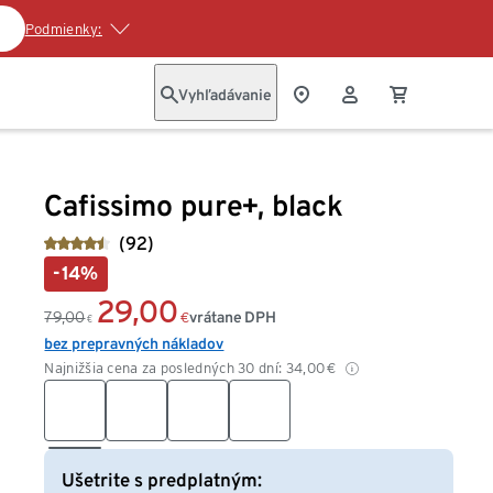
Podmienky:
Vyhľadávanie
Cafissimo pure+, black
(92)
-14%
29,00
79,00
vrátane DPH
€
€
bez prepravných nákladov
Najnižšia cena za posledných 30 dní:
34,00
€
Ušetrite s predplatným: