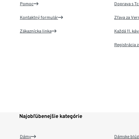
Pomoc
Doprava s T
Kontaktný formulár
Zľava za Ver
Zákaznícka linka
Každá 11. ká
Registrácia
Najobľúbenejšie kategórie
Dámy
Dámske blúzk