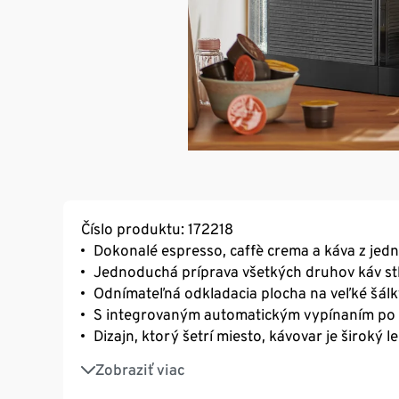
Číslo produktu: 172218
Dokonalé espresso, caffè crema a káva z jed
Jednoduchá príprava všetkých druhov káv stl
Odnímateľná odkladacia plocha na veľké šálk
S integrovaným automatickým vypínaním po 
Dizajn, ktorý šetrí miesto, kávovar je široký le
Rozmanitý výber káv vďaka širokému sortime
Zobraziť viac