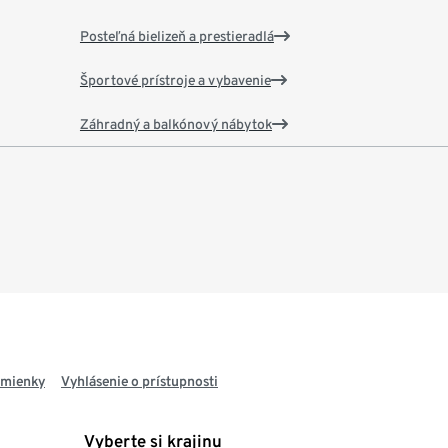
Posteľná bielizeň a prestieradlá
Športové prístroje a vybavenie
Záhradný a balkónový nábytok
dmienky
Vyhlásenie o prístupnosti
Vyberte si krajinu