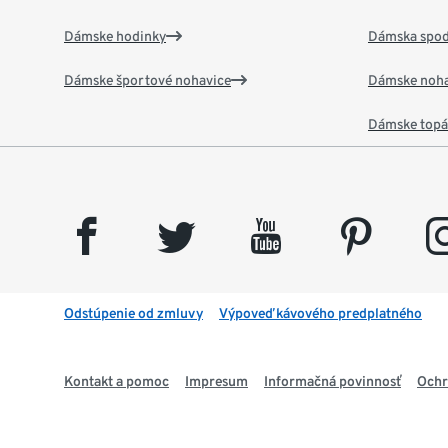
Dámske hodinky
Dámska spod
Dámske športové nohavice
Dámske noha
Dámske top
facebook
twitter
youtube
pinterest
insta
Odstúpenie od zmluvy
Výpoveď kávového predplatného
Kontakt a pomoc
Impresum
Informačná povinnosť
Ochr