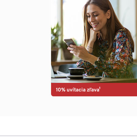
10% uvítacia zľava¹