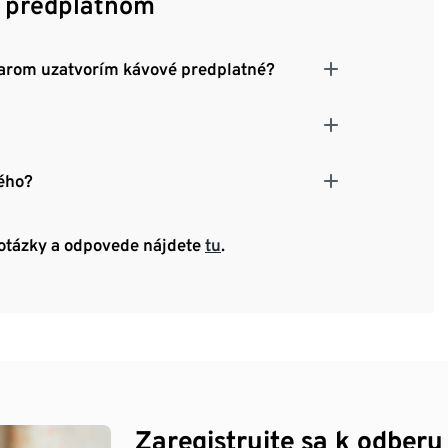
m predplatnom
varom uzatvorím kávové predplatné?
ného?
 otázky a odpovede nájdete
tu
.
Zaregistrujte sa k odberu