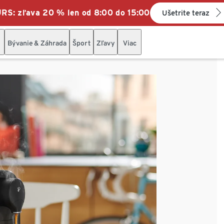
: zľava 20 % len od 8:00 do 15:00
Ušetrite teraz
Bývanie & Záhrada
Šport
Zľavy
Viac