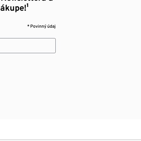
nákupe!¹
* Povinný údaj