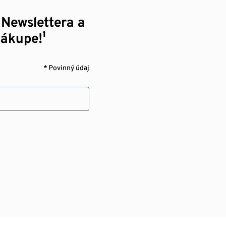
 Newslettera a
nákupe!¹
* Povinný údaj