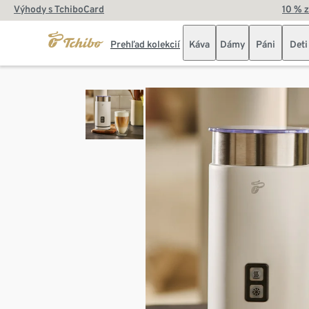
Výhody s TchiboCard
10 % 
Prehľad kolekcií
Káva
Dámy
Páni
Deti