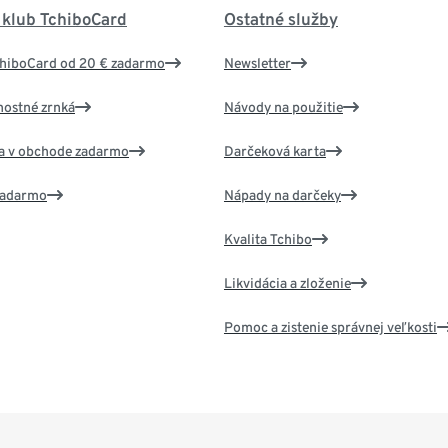
 klub TchiboCard
Ostatné služby
chiboCard od 20 € zadarmo
Newsletter
nostné zrnká
Návody na použitie
va v obchode zadarmo
Darčeková karta
 zadarmo
Nápady na darčeky
Kvalita Tchibo
Likvidácia a zloženie
Pomoc a zistenie správnej veľkosti