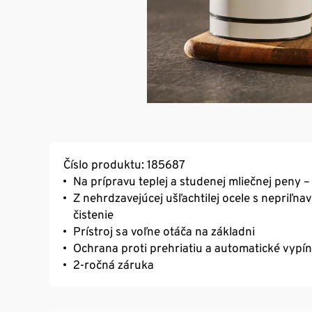
Číslo produktu: 185687
Na prípravu teplej a studenej mliečnej peny – 
Z nehrdzavejúcej ušľachtilej ocele s nepriľna
čistenie
Prístroj sa voľne otáča na základni
Ochrana proti prehriatiu a automatické vypí
2-ročná záruka