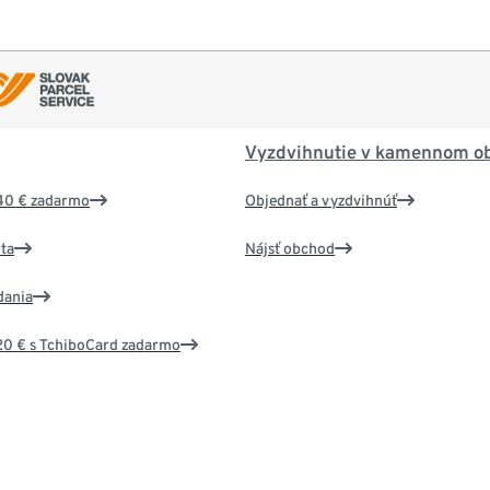
Vyzdvihnutie v kamennom o
40 € zadarmo
Objednať a vyzdvihnúť
ta
Nájsť obchod
dania
20 € s TchiboCard zadarmo