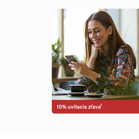
10% uvítacia zľava¹