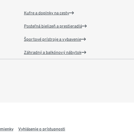
Kufre a doplnky na cesty
Posteľná bielizeň a prestieradlá
Športové prístroje a vybavenie
Záhradný a balkónový nábytok
dmienky
Vyhlásenie o prístupnosti