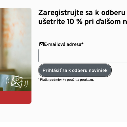
Zaregistrujte sa k odberu
ušetrite 10 % pri ďalšom 
E-mailová adresa*
Prihlásiť sa k odberu noviniek
¹ Platia
podmienky použitia poukazu.