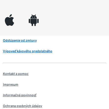
appleinc
android
Odstúpenie od zmluvy
Výpoveď kávového predplatného
Kontakt a pomoc
Impresum
Informačná povinnosť
Ochrana osobných údajov