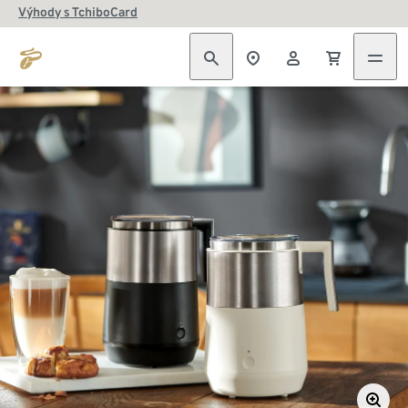
Výhody s TchiboCard