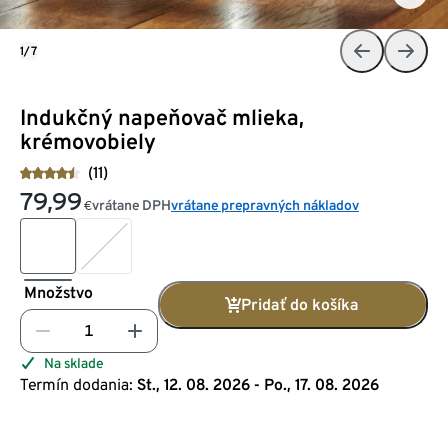
1/7
Indukčný napeňovač mlieka,
krémovobiely
(11)
79,99
vrátane DPH
vrátane prepravných nákladov
€
Množstvo
Pridať do košíka
Na sklade
Termín dodania:
St., 12. 08. 2026 - Po., 17. 08. 2026