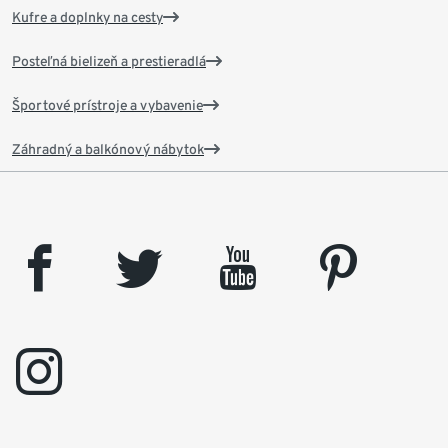
Kufre a doplnky na cesty
Posteľná bielizeň a prestieradlá
Športové prístroje a vybavenie
Záhradný a balkónový nábytok
facebook
twitter
youtube
pinterest
instagram