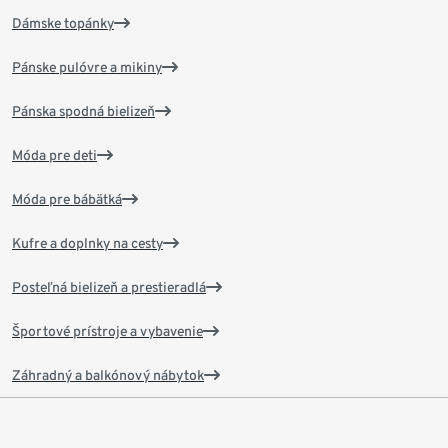
Dámske topánky
Pánske pulóvre a mikiny
Pánska spodná bielizeň
Móda pre deti
Móda pre bábätká
Kufre a doplnky na cesty
Posteľná bielizeň a prestieradlá
Športové prístroje a vybavenie
Záhradný a balkónový nábytok