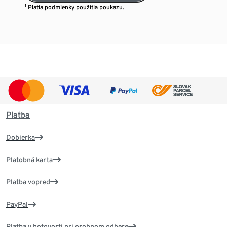
¹ Platia
podmienky použitia poukazu.
Platba
Dobierka
Platobná karta
Platba vopred
PayPal
Platba v hotovosti pri osobnom odbere