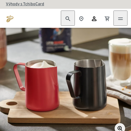
Výhody s TchiboCard