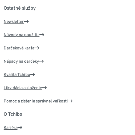
Ostatné služby
Newsletter
Návody na použitie
Darčeková karta
Nápady na darčeky
Kvalita Tchibo
Likvidácia a zloženie
Pomoc a zistenie správnej veľkosti
O Tchibo
Kariéra