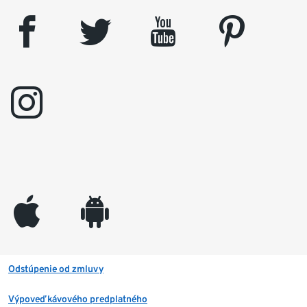
facebook
twitter
youtube
pinterest
instagram
appleinc
android
Odstúpenie od zmluvy
Výpoveď kávového predplatného