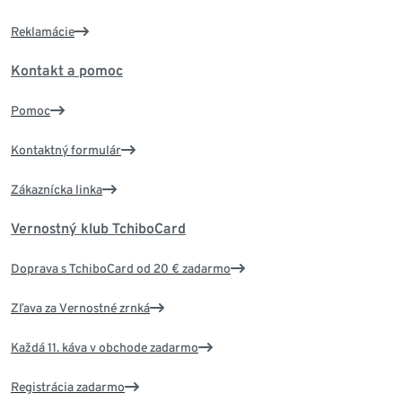
Reklamácie
Kontakt a pomoc
Pomoc
Kontaktný formulár
Zákaznícka linka
Vernostný klub TchiboCard
Doprava s TchiboCard od 20 € zadarmo
Zľava za Vernostné zrnká
Každá 11. káva v obchode zadarmo
Registrácia zadarmo