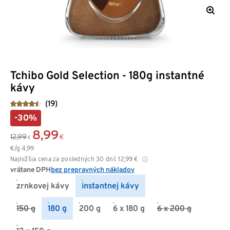
Tchibo Gold Selection - 180g instantné
kávy
(19)
-30%
8,99
12,99
€
€
€/g
4,99
Najnižšia cena za posledných 30 dní:
12,99
€
vrátane DPH
bez prepravných nákladov
zrnkovej kávy
instantnej kávy
150 g
180 g
200 g
6 x 180 g
6 x 200 g