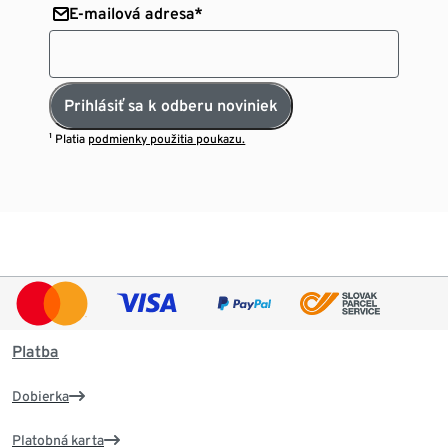
E-mailová adresa*
Prihlásiť sa k odberu noviniek
¹ Platia
podmienky použitia poukazu.
Platba
Dobierka
Platobná karta