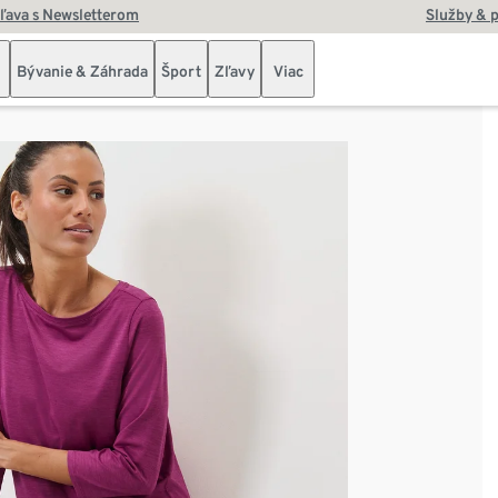
zľava s Newsletterom
Služby & 
Bývanie & Záhrada
Šport
Zľavy
Viac