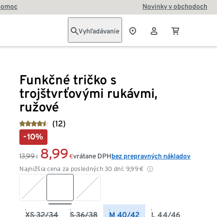
pomoc
Novinky v obchodoch
Vyhľadávanie
Funkčné tričko s
trojštvrťovými rukávmi,
ružové
(12)
-10%
8,99
13,99
vrátane DPH
bez prepravných nákladov
€
€
Najnižšia cena za posledných 30 dní:
9,99
€
XS 32/34
S 36/38
M 40/42
L 44/46