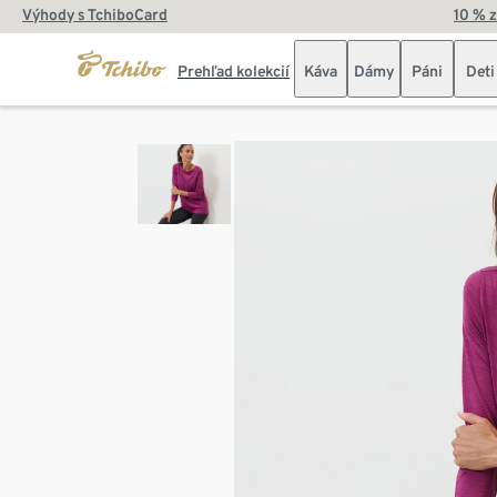
Výhody s TchiboCard
10 % 
Prehľad kolekcií
Káva
Dámy
Páni
Deti