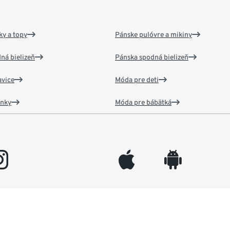
y a topy
Pánske pulóvre a mikiny
ná bielizeň
Pánska spodná bielizeň
vice
Móda pre deti
ánky
Móda pre bábätká
gram
appleinc
android