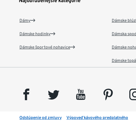
Najobľúbenejšie kategórie
Dámy
Dámske blúzk
Dámske hodinky
Dámska spod
Dámske športové nohavice
Dámske noha
Dámske top
facebook
twitter
youtube
pinterest
insta
Odstúpenie od zmluvy
Výpoveď kávového predplatného