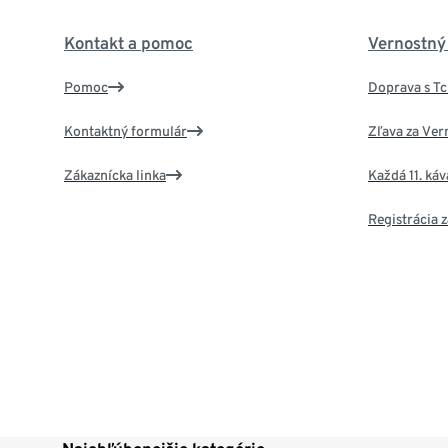
Kontakt a pomoc
Vernostný
Pomoc
Doprava s T
Kontaktný formulár
Zľava za Ver
Zákaznícka linka
Každá 11. ká
Registrácia