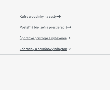
Kufre a doplnky na cesty
Posteľná bielizeň a prestieradlá
Športové prístroje a vybavenie
Záhradný a balkónový nábytok