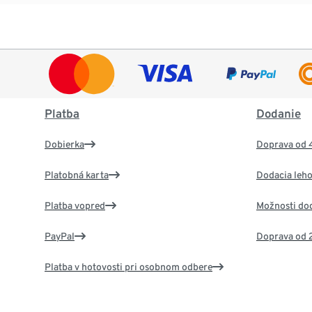
Platba
Dodanie
Dobierka
Doprava od 
Platobná karta
Dodacia leho
Platba vopred
Možnosti do
PayPal
Doprava od 
Platba v hotovosti pri osobnom odbere