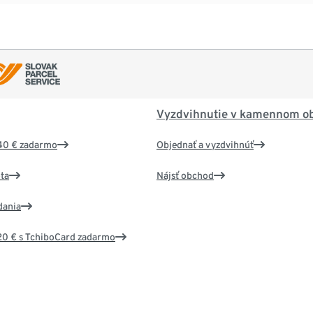
Vyzdvihnutie v kamennom o
40 € zadarmo
Objednať a vyzdvihnúť
ta
Nájsť obchod
dania
20 € s TchiboCard zadarmo