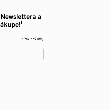
 Newslettera a
nákupe!¹
* Povinný údaj