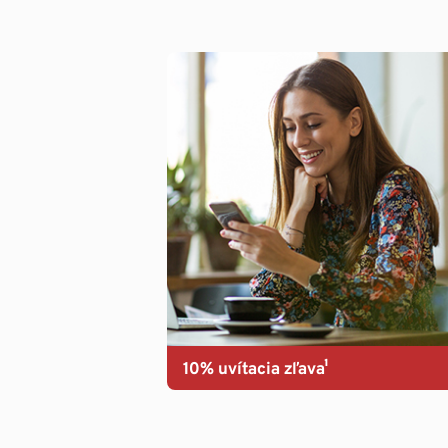
10% uvítacia zľava¹