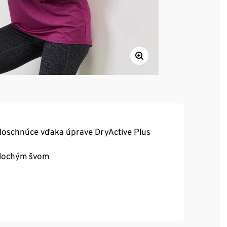
hloschnúce vďaka úprave DryActive Plus
plochým švom
ektne sedí a zároveň umožňuje úplnú voľnosť