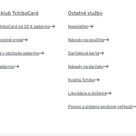
 klub TchiboCard
Ostatné služby
chiboCard od 20 € zadarmo
Newsletter
nostné zrnká
Návody na použitie
va v obchode zadarmo
Darčeková karta
 zadarmo
Nápady na darčeky
Kvalita Tchibo
Likvidácia a zloženie
Pomoc a zistenie správnej veľkosti