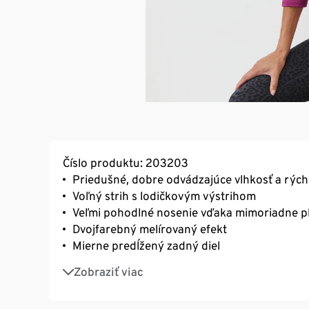
Číslo produktu: 203203
Priedušné, dobre odvádzajúce vlhkosť a rýc
Voľný strih s lodičkovým výstrihom
Veľmi pohodlné nosenie vďaka mimoriadne 
Dvojfarebný melírovaný efekt
Mierne predĺžený zadný diel
So značkovým elastanom: tvarovo stále, perf
Zobraziť viac
pri pohybe
S recyklovaným materiálom