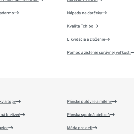
 zadarmo
Nápady na darčeky
Kvalita Tchibo
Likvidácia a zloženie
Pomoc a zistenie správnej veľkosti
y a topy
Pánske pulóvre a mikiny
ná bielizeň
Pánska spodná bielizeň
vice
Móda pre deti