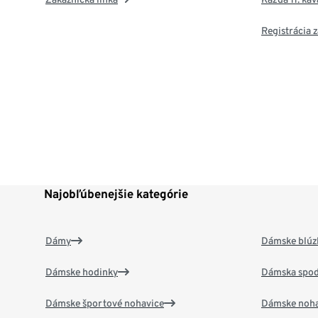
Registrácia
Najobľúbenejšie kategórie
Dámy
Dámske blúzk
Dámske hodinky
Dámska spod
Dámske športové nohavice
Dámske noha