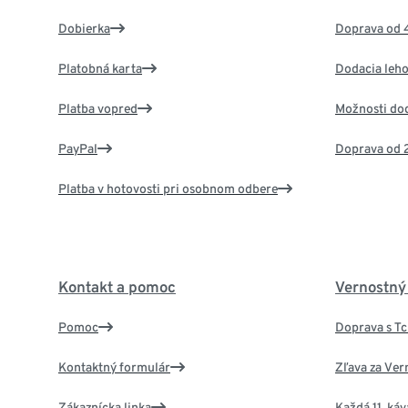
Dobierka
Doprava od 
Platobná karta
Dodacia leho
Platba vopred
Možnosti do
PayPal
Doprava od 
Platba v hotovosti pri osobnom odbere
Kontakt a pomoc
Vernostný
Pomoc
Doprava s T
Kontaktný formulár
Zľava za Ver
Zákaznícka linka
Každá 11. ká