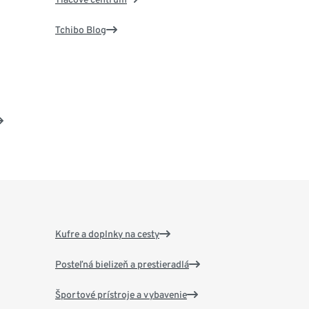
Tchibo Blog
Kufre a doplnky na cesty
Posteľná bielizeň a prestieradlá
Športové prístroje a vybavenie