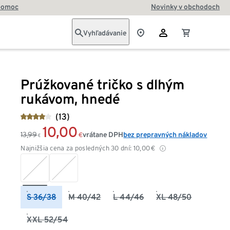
pomoc
Novinky v obchodoch
Vyhľadávanie
Prúžkované tričko s dlhým
rukávom, hnedé
(13)
10,00
13,99
vrátane DPH
bez prepravných nákladov
€
€
Najnižšia cena za posledných 30 dní:
10,00
€
S 36/38
M 40/42
L 44/46
XL 48/50
XXL 52/54