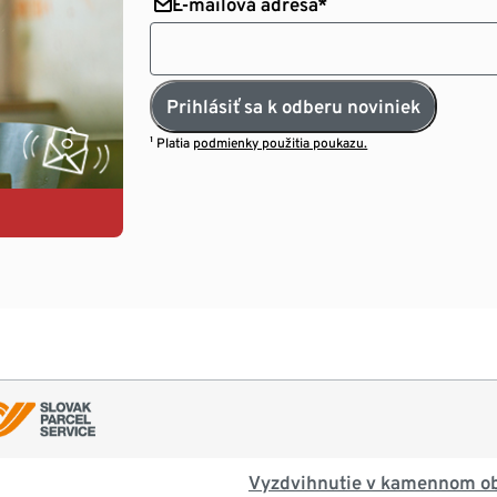
E-mailová adresa*
Prihlásiť sa k odberu noviniek
¹ Platia
podmienky použitia poukazu.
Vyzdvihnutie v kamennom o