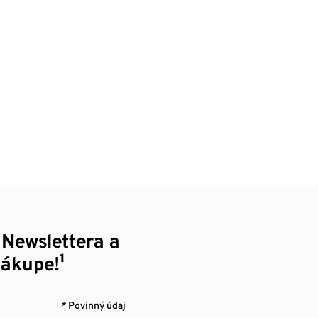
 Newslettera a
nákupe!¹
* Povinný údaj