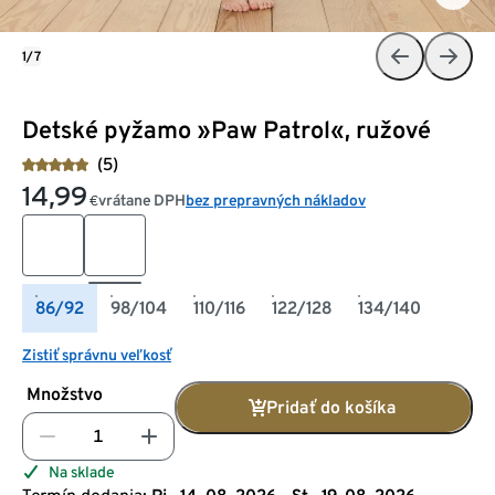
1/7
Detské pyžamo »Paw Patrol«, ružové
(5)
14,99
vrátane DPH
bez prepravných nákladov
€
86/92
98/104
110/116
122/128
134/140
Zistiť správnu veľkosť
Množstvo
Pridať do košíka
Na sklade