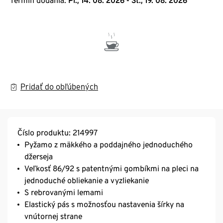
Termín dodania:
Pi., 14. 08. 2026 - St., 19. 08. 2026
Pridať do obľúbených
Číslo produktu: 214997
Pyžamo z mäkkého a poddajného jednoduchého
džerseja
Veľkosť 86/92 s patentnými gombíkmi na pleci na
jednoduché obliekanie a vyzliekanie
S rebrovanými lemami
Elastický pás s možnosťou nastavenia šírky na
vnútornej strane