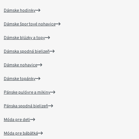
Dámske hodinky
Dámske športové nohavice
Dámske blúzky a topy
Dámska spodná bielizeň
Dámske nohavice
Dámske topánky
Pánske pulóvre a mikiny
Pánska spodná bielizeň
Móda pre deti
Móda pre bábätká