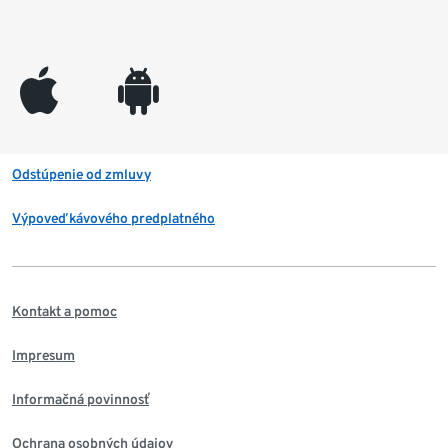
appleinc
android
Odstúpenie od zmluvy
Výpoveď kávového predplatného
Kontakt a pomoc
Impresum
Informačná povinnosť
Ochrana osobných údajov