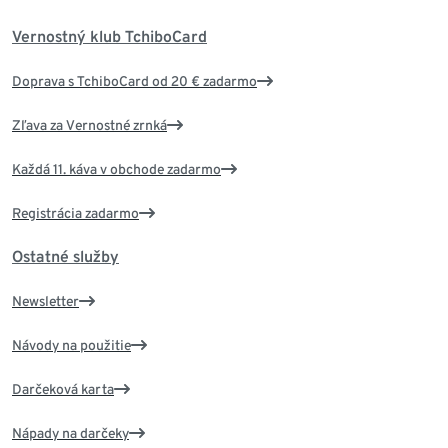
Vernostný klub TchiboCard
Doprava s TchiboCard od 20 € zadarmo
Zľava za Vernostné zrnká
Každá 11. káva v obchode zadarmo
Registrácia zadarmo
Ostatné služby
Newsletter
Návody na použitie
Darčeková karta
Nápady na darčeky