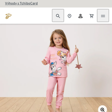
Výhody s TchiboCard