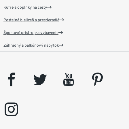
Kufre a doplnky na cesty
Posteľná bielizeň a prestieradlá
Športové prístroje a vybavenie
Záhradný a balkónový nábytok
facebook
twitter
youtube
pinterest
instagram