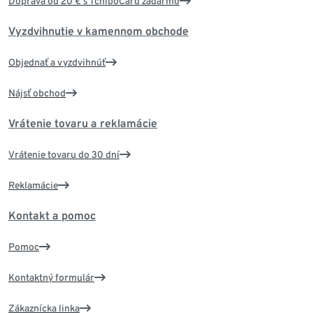
Doprava od 20 € s TchiboCard zadarmo
Vyzdvihnutie v kamennom obchode
Objednať a vyzdvihnúť
Nájsť obchod
Vrátenie tovaru a reklamácie
Vrátenie tovaru do 30 dní
Reklamácie
Kontakt a pomoc
Pomoc
Kontaktný formulár
Zákaznícka linka