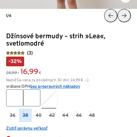
1/6
Džínsové bermudy – strih »Lea«,
svetlomodré
(3)
-32%
16,99
24,99
€
€
Najnižšia cena za posledných 30 dní:
24,99
€
vrátane DPH
bez prepravných nákladov
36
38
40
42
44
46
48
Zistiť správnu veľkosť