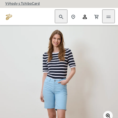
Výhody s TchiboCard