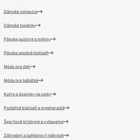
Dámske nohavice
Dámske topánky
Pánske pulóvre a mikiny
Pánska spodná bielizeň
Móda pre deti
Móda pre bábätká
Kufre a doplnky na cesty
Posteľná bielizeň a prestieradlá
Športové prístroje a vybavenie
Záhradný a balkónový nábytok