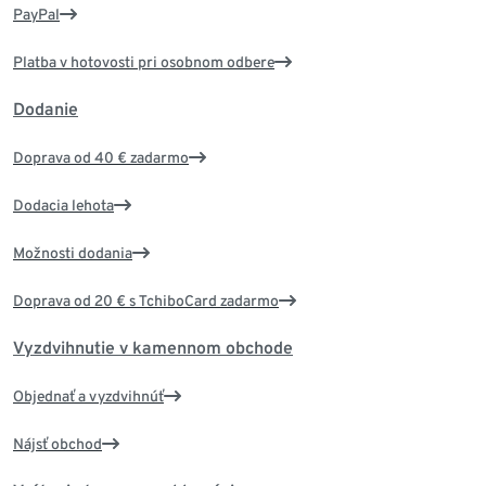
PayPal
Platba v hotovosti pri osobnom odbere
Dodanie
Doprava od 40 € zadarmo
Dodacia lehota
Možnosti dodania
Doprava od 20 € s TchiboCard zadarmo
Vyzdvihnutie v kamennom obchode
Objednať a vyzdvihnúť
Nájsť obchod