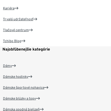
Kariéra
Trvalá udržateľnosť
Tlačové centrum
Tchibo Blog
Najobľúbenejšie kategórie
Dámy
Dámske hodinky
Dámske športové nohavice
Dámske blúzky a topy
Dámska spodná bielizeň