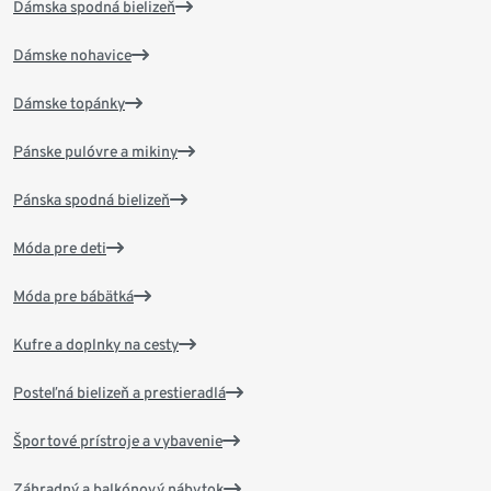
Dámska spodná bielizeň
Dámske nohavice
Dámske topánky
Pánske pulóvre a mikiny
Pánska spodná bielizeň
Móda pre deti
Móda pre bábätká
Kufre a doplnky na cesty
Posteľná bielizeň a prestieradlá
Športové prístroje a vybavenie
Záhradný a balkónový nábytok