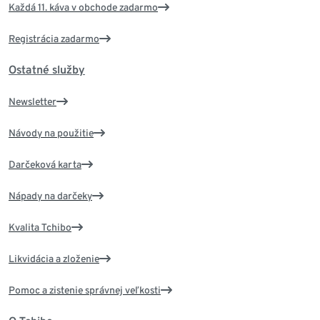
Každá 11. káva v obchode zadarmo
Registrácia zadarmo
Ostatné služby
Newsletter
Návody na použitie
Darčeková karta
Nápady na darčeky
Kvalita Tchibo
Likvidácia a zloženie
Pomoc a zistenie správnej veľkosti