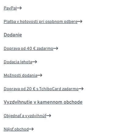
PayPal
Platba v hotovosti pri osobnom odbere
Dodanie
Doprava od 40 € zadarmo
Dodacia lehota
Možnosti dodania
Doprava od 20 € s TchiboCard zadarmo
Vyzdvihnutie v kamennom obchode
Objednať a vyzdvihnúť
Nájsť obchod