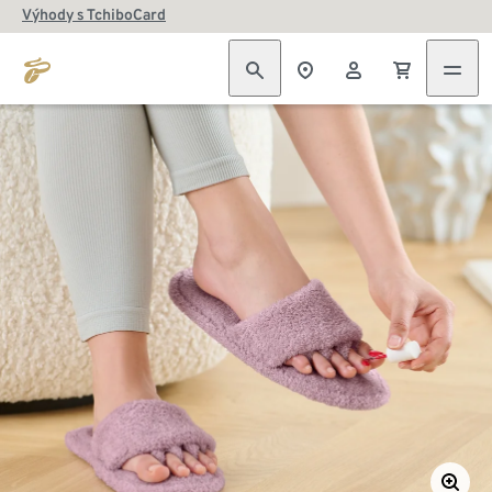
Výhody s TchiboCard