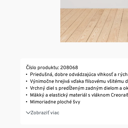
Číslo produktu: 208068
Priedušná, dobre odvádzajúca vlhkosť a rýc
Výnimočne hrejivá vďaka flísovému všitému die
Vrchný diel s predĺženým zadným dielom a o
Mäkký a elastický materiál s vláknom Creora
Mimoriadne ploché švy
Optimálne udržiava teplo vďaka mäkko zdrsn
Zobraziť viac