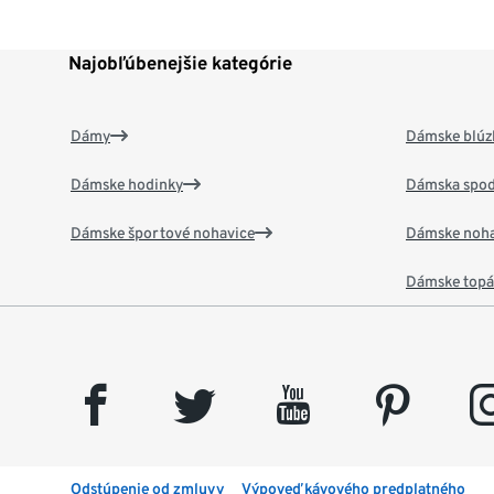
Najobľúbenejšie kategórie
Dámy
Dámske blúzk
Dámske hodinky
Dámska spod
Dámske športové nohavice
Dámske noha
Dámske top
facebook
twitter
youtube
pinterest
insta
Odstúpenie od zmluvy
Výpoveď kávového predplatného