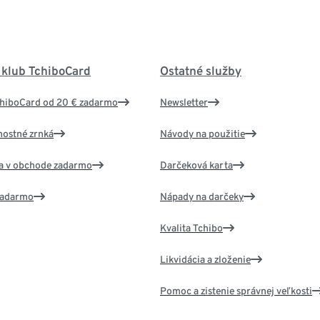
 klub TchiboCard
Ostatné služby
chiboCard od 20 € zadarmo
Newsletter
nostné zrnká
Návody na použitie
va v obchode zadarmo
Darčeková karta
 zadarmo
Nápady na darčeky
Kvalita Tchibo
Likvidácia a zloženie
Pomoc a zistenie správnej veľkosti