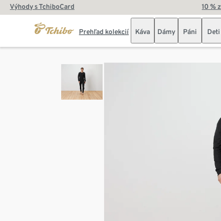
Výhody s TchiboCard
10 % 
Prehľad kolekcií
Káva
Dámy
Páni
Deti