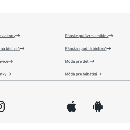
y a topy
Pánske pulóvre a mikiny
ná bielizeň
Pánska spodná bielizeň
vice
Móda pre deti
ánky
Móda pre bábätká
gram
appleinc
android