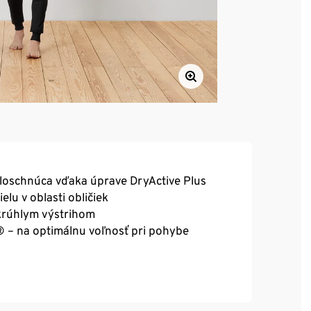
hloschnúca vďaka úprave DryActive Plus
lu v oblasti obličiek
krúhlym výstrihom
® – na optimálnu voľnosť pri pohybe
enej vnútornej strane