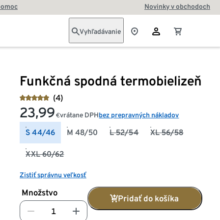
pomoc
Novinky v obchodoch
Vyhľadávanie
Funkčná spodná termobielizeň
(4)
23,99
vrátane DPH
bez prepravných nákladov
€
S 44/46
M 48/50
L 52/54
XL 56/58
XXL 60/62
Zistiť správnu veľkosť
Množstvo
Pridať do košíka