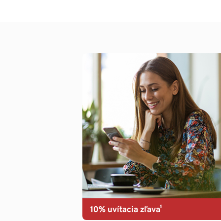
10% uvítacia zľava¹