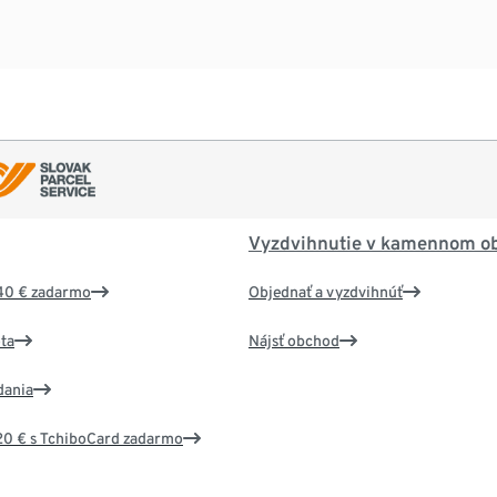
Vyzdvihnutie v kamennom o
40 € zadarmo
Objednať a vyzdvihnúť
ta
Nájsť obchod
dania
20 € s TchiboCard zadarmo