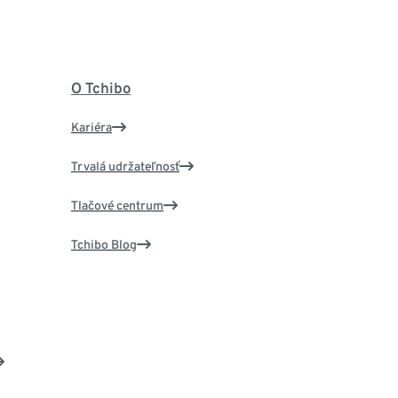
O Tchibo
Kariéra
Trvalá udržateľnosť
Tlačové centrum
Tchibo Blog