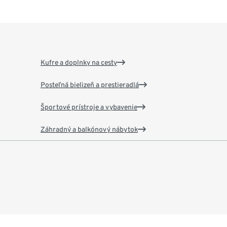
Kufre a doplnky na cesty
Posteľná bielizeň a prestieradlá
Športové prístroje a vybavenie
Záhradný a balkónový nábytok