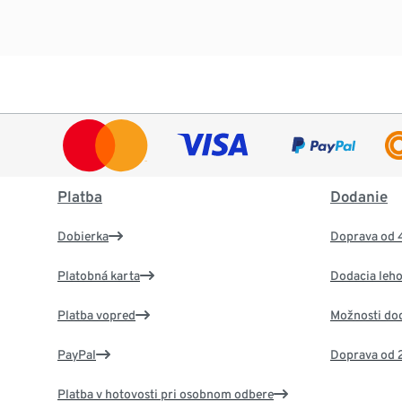
Platba
Dodanie
Dobierka
Doprava od 
Platobná karta
Dodacia leho
Platba vopred
Možnosti do
PayPal
Doprava od 
Platba v hotovosti pri osobnom odbere