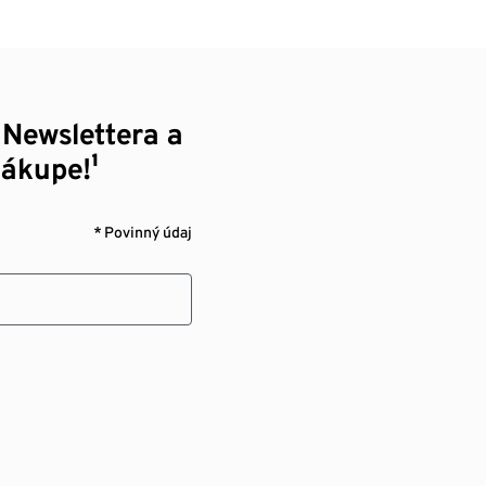
 Newslettera a
nákupe!¹
* Povinný údaj