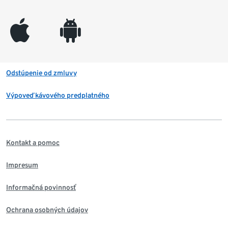
appleinc
android
Odstúpenie od zmluvy
Výpoveď kávového predplatného
Kontakt a pomoc
Impresum
Informačná povinnosť
Ochrana osobných údajov