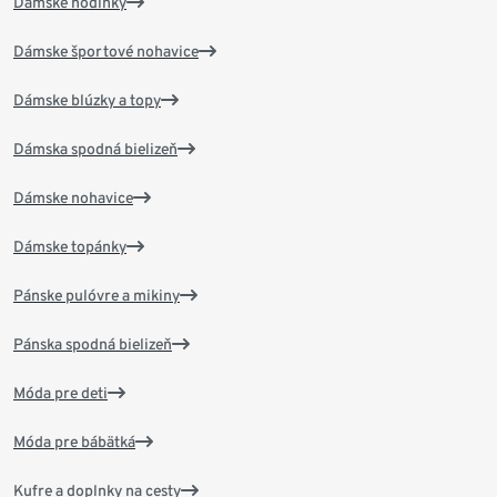
Dámske hodinky
Dámske športové nohavice
Dámske blúzky a topy
Dámska spodná bielizeň
Dámske nohavice
Dámske topánky
Pánske pulóvre a mikiny
Pánska spodná bielizeň
Móda pre deti
Móda pre bábätká
Kufre a doplnky na cesty