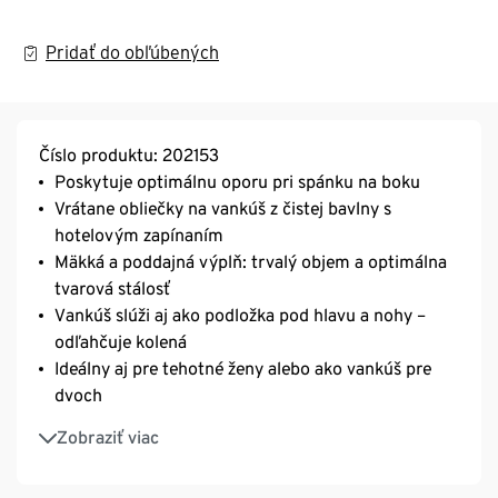
Pridať do obľúbených
Číslo produktu: 202153
Poskytuje optimálnu oporu pri spánku na boku
Vrátane obliečky na vankúš z čistej bavlny s
hotelovým zapínaním
Mäkká a poddajná výplň: trvalý objem a optimálna
tvarová stálosť
Vankúš slúži aj ako podložka pod hlavu a nohy –
odľahčuje kolená
Ideálny aj pre tehotné ženy alebo ako vankúš pre
dvoch
Ideálny pre alergikov
Zobraziť viac
irisette® greenline: vyvinutý exkluzívne pre Tchibo