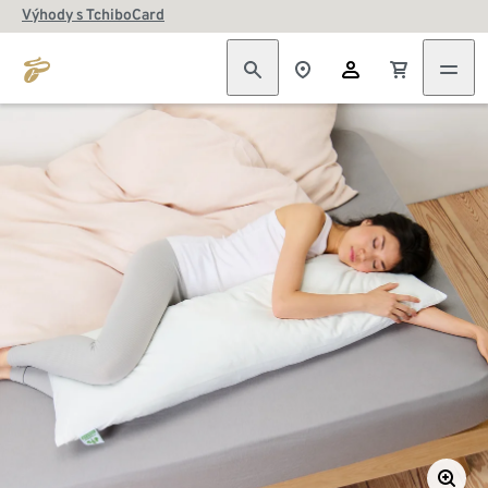
Výhody s TchiboCard