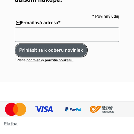
* Povinný údaj
E-mailová adresa*
Prihlásiť sa k odberu noviniek
¹ Platia
podmienky použitia poukazu.
Platba