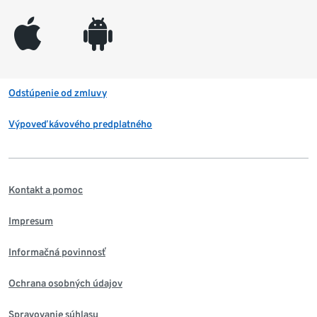
appleinc
android
Odstúpenie od zmluvy
Výpoveď kávového predplatného
Kontakt a pomoc
Impresum
Informačná povinnosť
Ochrana osobných údajov
Spravovanie súhlasu