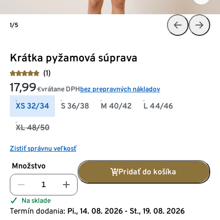
1/5
Krátka pyžamová súprava
(1)
17,99
vrátane DPH
bez prepravných nákladov
€
XS 32/34
S 36/38
M 40/42
L 44/46
XL 48/50
Zistiť správnu veľkosť
Množstvo
Pridať do košíka
Na sklade
Termín dodania:
Pi., 14. 08. 2026 - St., 19. 08. 2026