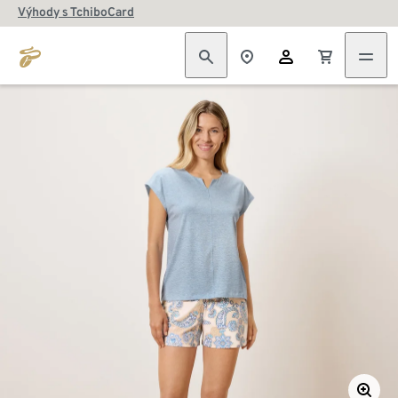
Výhody s TchiboCard