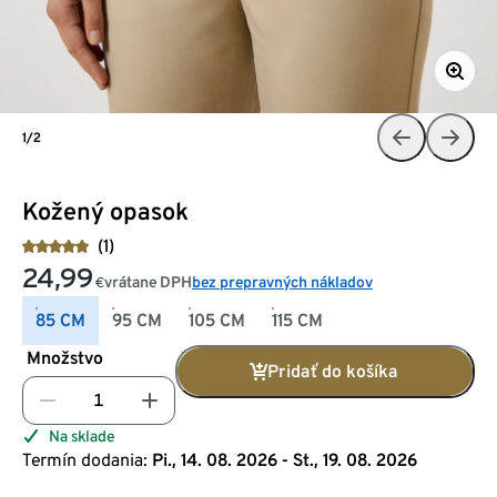
1/2
Kožený opasok
(1)
24,99
vrátane DPH
bez prepravných nákladov
€
85 CM
95 CM
105 CM
115 CM
Množstvo
Pridať do košíka
Na sklade
Termín dodania:
Pi., 14. 08. 2026 - St., 19. 08. 2026