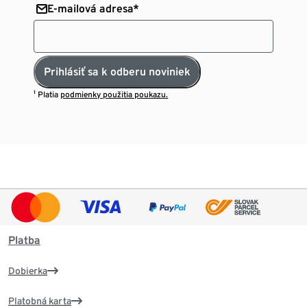
E-mailová adresa*
Prihlásiť sa k odberu noviniek
¹ Platia
podmienky použitia poukazu.
Platba
Dobierka
Platobná karta