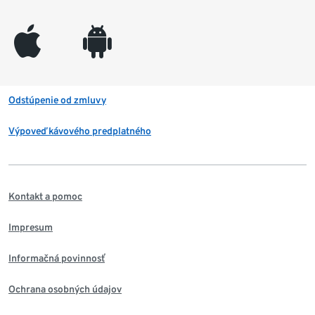
appleinc
android
Odstúpenie od zmluvy
Výpoveď kávového predplatného
Kontakt a pomoc
Impresum
Informačná povinnosť
Ochrana osobných údajov