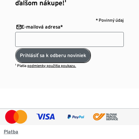
ďalšom nákupe!¹
* Povinný údaj
E-mailová adresa*
Prihlásiť sa k odberu noviniek
¹ Platia
podmienky použitia poukazu.
Platba