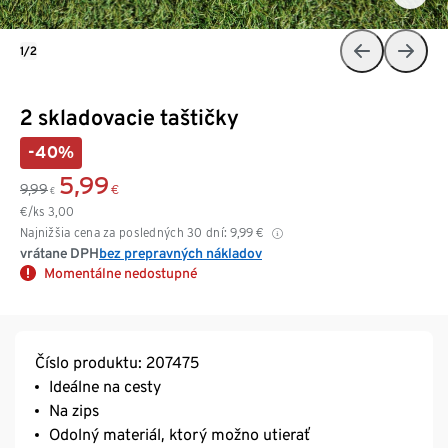
1/2
2 skladovacie taštičky
-40%
5,99
9,99
€
€
€/ks
3,00
Najnižšia cena za posledných 30 dní:
9,99
€
vrátane DPH
bez prepravných nákladov
Momentálne nedostupné
Číslo produktu: 207475
Ideálne na cesty
Na zips
Odolný materiál, ktorý možno utierať