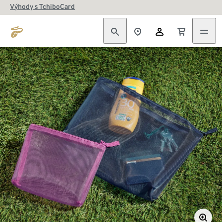
Výhody s TchiboCard