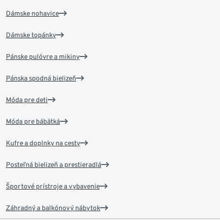
Dámske nohavice
Dámske topánky
Pánske pulóvre a mikiny
Pánska spodná bielizeň
Móda pre deti
Móda pre bábätká
Kufre a doplnky na cesty
Posteľná bielizeň a prestieradlá
Športové prístroje a vybavenie
Záhradný a balkónový nábytok