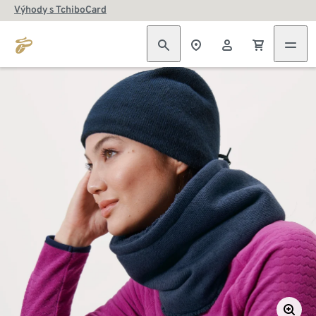
Výhody s TchiboCard