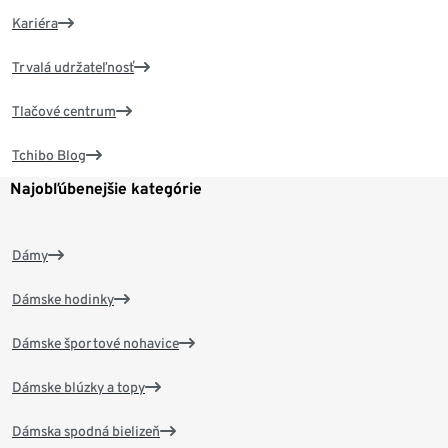
Kariéra
Trvalá udržateľnosť
Tlačové centrum
Tchibo Blog
Najobľúbenejšie kategórie
Dámy
Dámske hodinky
Dámske športové nohavice
Dámske blúzky a topy
Dámska spodná bielizeň