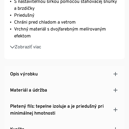
S nastaviteľnou šírkou pomocou sťahovacej šnúrky
a brzdičky
Priedušný
Chráni pred chladom a vetrom
Vrchný materiál s dvojfarebným melírovaným
efektom
Univerzálna veľkosť
Zobraziť viac
Unisex
Opis výrobku
Materiál a údržba
Pletený flís: tepelne izoluje a je priedušný pri
minimálnej hmotnosti