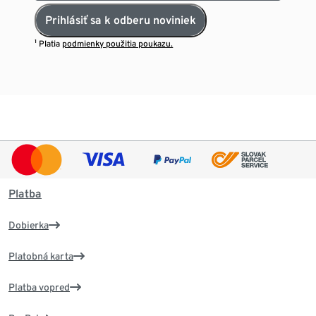
Prihlásiť sa k odberu noviniek
¹ Platia
podmienky použitia poukazu.
Platba
Dobierka
Platobná karta
Platba vopred