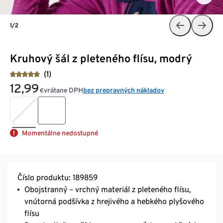
1/2
Kruhový šál z pleteného flísu, modrý
(1)
12,99
vrátane DPH
bez prepravných nákladov
€
Momentálne nedostupné
Číslo produktu: 189859
Obojstranný – vrchný materiál z pleteného flísu,
vnútorná podšívka z hrejivého a hebkého plyšového
flísu