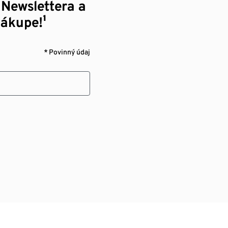
 Newslettera a
nákupe!¹
* Povinný údaj