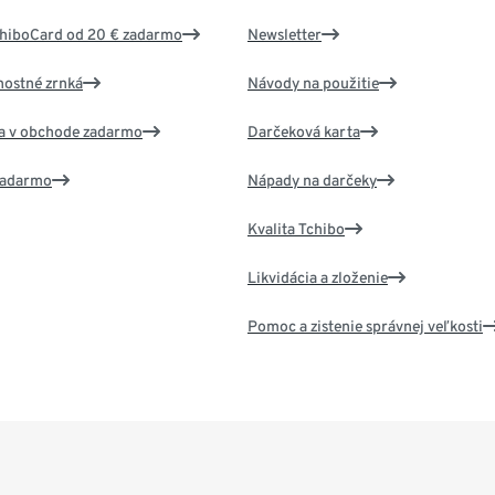
chiboCard od 20 € zadarmo
Newsletter
nostné zrnká
Návody na použitie
va v obchode zadarmo
Darčeková karta
 zadarmo
Nápady na darčeky
Kvalita Tchibo
Likvidácia a zloženie
Pomoc a zistenie správnej veľkosti