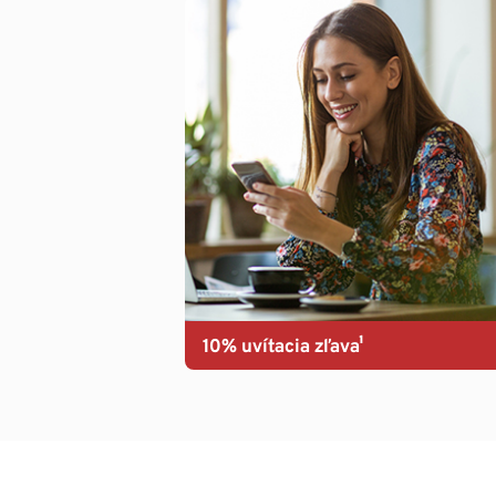
10% uvítacia zľava¹