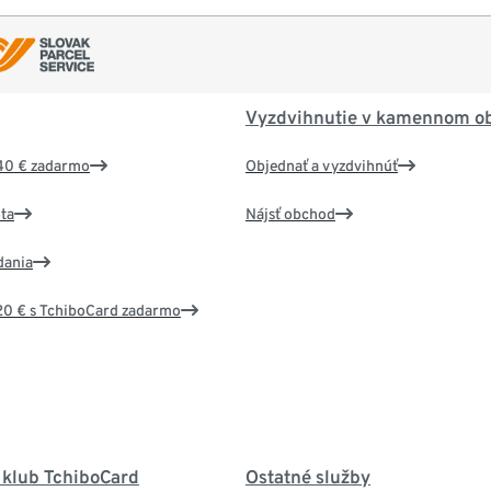
Vyzdvihnutie v kamennom o
40 € zadarmo
Objednať a vyzdvihnúť
ta
Nájsť obchod
dania
20 € s TchiboCard zadarmo
 klub TchiboCard
Ostatné služby