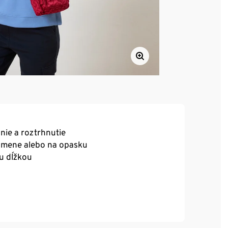
nie a roztrhnutie
ramene alebo na opasku
u dĺžkou
s
riehradky