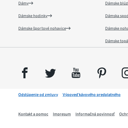
Dámy
Dámske blúzk
Dámske hodinky
Dámska spod
Dámske športové nohavice
Dámske noha
Dámske top
facebook
twitter
youtube
pinterest
insta
Odstúpenie od zmluvy
Výpoveď kávového predplatného
Kontakt a pomoc
Impresum
Informačná povinnosť
Ochr