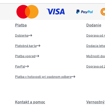
Platba
Dodanie
Dobierka
Doprava od 
Platobná karta
Dodacia leho
Platba vopred
Možnosti do
PayPal
Doprava od 
Platba v hotovosti pri osobnom odbere
Kontakt a pomoc
Vernostný