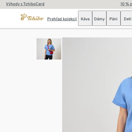
Výhody s TchiboCard
10 % 
Prehľad kolekcií
Káva
Dámy
Páni
Deti