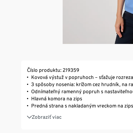
Číslo produktu: 219359
Kovová výstuž v popruhoch – sťažuje rozreza
3 spôsoby nosenia: krížom cez hrudník, na 
Odnímateľný ramenný popruh s nastaviteľno
Hlavná komora na zips
Predná strana s nakladaným vreckom na zip
Zadná strana s priehradkou na zips
Zobraziť viac
Vnútri ďalšia priehradka na zips a zásuvné p
Odolný vrchný materiál