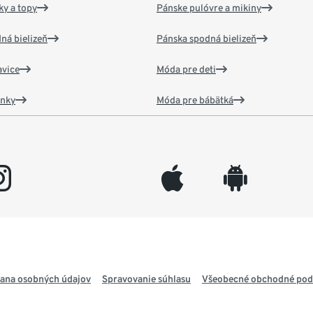
y a topy
Pánske pulóvre a mikiny
ná bielizeň
Pánska spodná bielizeň
vice
Móda pre deti
ánky
Móda pre bábätká
gram
appleinc
android
ana osobných údajov
Spravovanie súhlasu
Všeobecné obchodné po