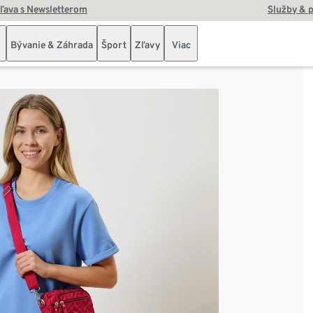
zľava s Newsletterom
Služby & 
Bývanie & Záhrada
Šport
Zľavy
Viac