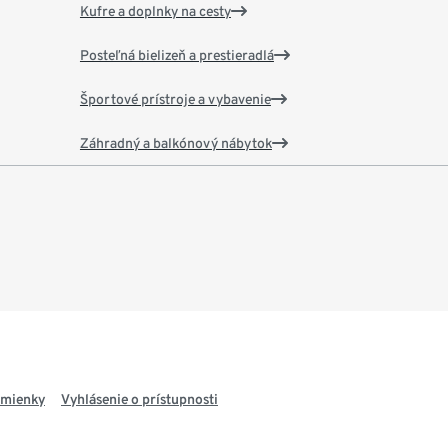
Kufre a doplnky na cesty
Posteľná bielizeň a prestieradlá
Športové prístroje a vybavenie
Záhradný a balkónový nábytok
dmienky
Vyhlásenie o prístupnosti