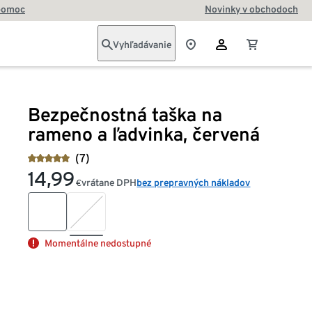
pomoc
Novinky v obchodoch
Vyhľadávanie
Bezpečnostná taška na
rameno a ľadvinka, červená
(7)
14,99
vrátane DPH
bez prepravných nákladov
€
Momentálne nedostupné