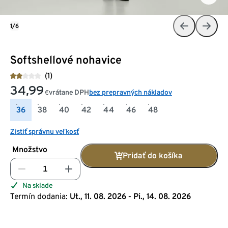
1/6
Softshellové nohavice
(1)
34,99
vrátane DPH
bez prepravných nákladov
€
36
38
40
42
44
46
48
Zistiť správnu veľkosť
Množstvo
Pridať do košíka
Na sklade
Termín dodania:
Ut., 11. 08. 2026 - Pi., 14. 08. 2026