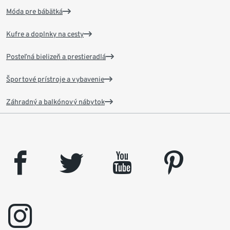
Móda pre bábätká
Kufre a doplnky na cesty
Posteľná bielizeň a prestieradlá
Športové prístroje a vybavenie
Záhradný a balkónový nábytok
facebook
twitter
youtube
pinterest
instagram