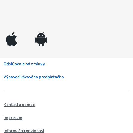
appleinc
android
Odstúpenie od zmluvy
Výpoveď kávového predplatného
Kontakt a pomoc
Impresum
Informačná povinnosť