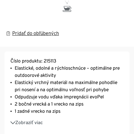
Pridať do obľúbených
Číslo produktu: 215113
Elastické, odolné a rýchloschnúce – optimálne pre
outdoorové aktivity
Elastický vrchný materiál na maximálne pohodlie
pri nosení a na optimálnu voľnosť pri pohybe
Odpudzuje vodu vďaka impregnácii evoPel
2 bočné vrecká a 1 vrecko na zips
1 zadné vrecko na zips
Pohodlný pás nohavíc s elastickými všitými dielmi
Zobraziť viac
pre vysoké pohodlie pri nosení
S reflexnými dizajnovými prvkami na koncoch