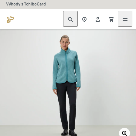
Výhody s TchiboCard