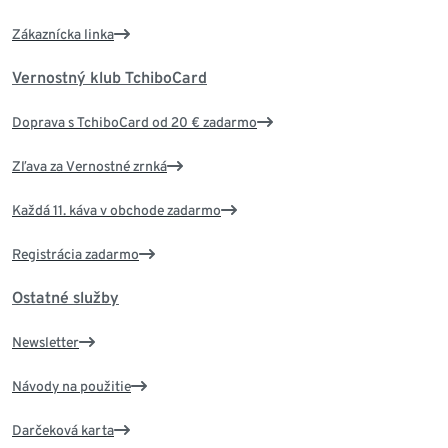
Zákaznícka linka
Vernostný klub TchiboCard
Doprava s TchiboCard od 20 € zadarmo
Zľava za Vernostné zrnká
Každá 11. káva v obchode zadarmo
Registrácia zadarmo
Ostatné služby
Newsletter
Návody na použitie
Darčeková karta