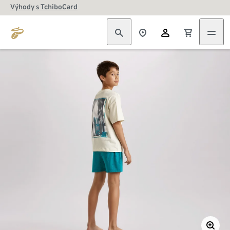
Výhody s TchiboCard