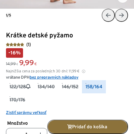
1/5
Krátke detské pyžamo
(1)
-16%
9,99
14,99
€
€
Najnižšia cena za posledných 30 dní:
11,99
€
vrátane DPH
bez prepravných nákladov
122/128
134/140
146/152
158/164
170/176
Zistiť správnu veľkosť
Množstvo
Pridať do košíka