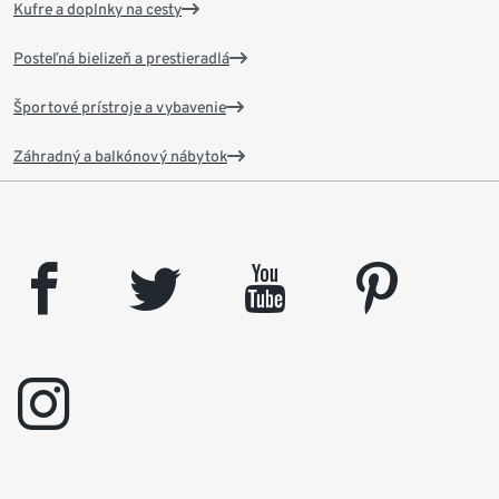
Kufre a doplnky na cesty
Posteľná bielizeň a prestieradlá
Športové prístroje a vybavenie
Záhradný a balkónový nábytok
facebook
twitter
youtube
pinterest
instagram