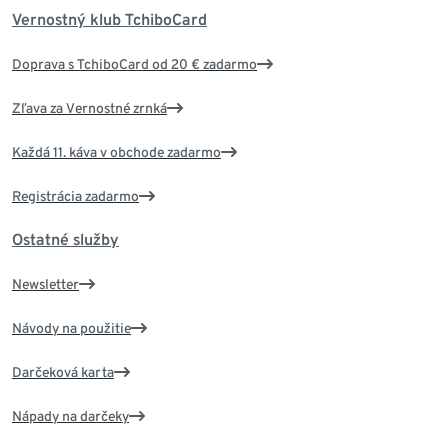
Vernostný klub TchiboCard
Doprava s TchiboCard od 20 € zadarmo
Zľava za Vernostné zrnká
Každá 11. káva v obchode zadarmo
Registrácia zadarmo
Ostatné služby
Newsletter
Návody na použitie
Darčeková karta
Nápady na darčeky