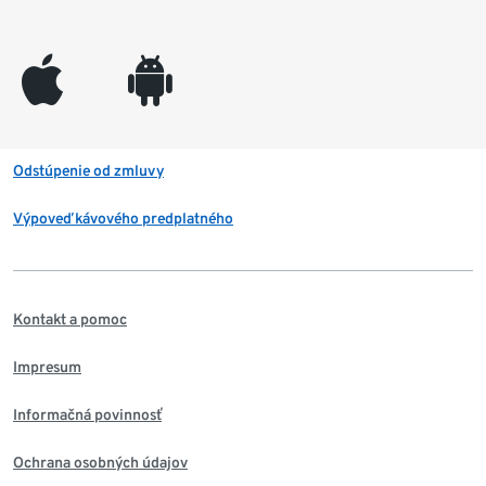
appleinc
android
Odstúpenie od zmluvy
Výpoveď kávového predplatného
Kontakt a pomoc
Impresum
Informačná povinnosť
Ochrana osobných údajov