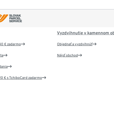
Vyzdvihnutie v kamennom o
40 € zadarmo
Objednať a vyzdvihnúť
ta
Nájsť obchod
dania
20 € s TchiboCard zadarmo