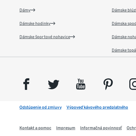
Dámy
Dámske blúzk
Dámske hodinky
Dámska spod
Dámske športové nohavice
Dámske noha
Dámske top
facebook
twitter
youtube
pinterest
insta
Odstúpenie od zmluvy
Výpoveď kávového predplatného
Kontakt a pomoc
Impresum
Informačná povinnosť
Ochr