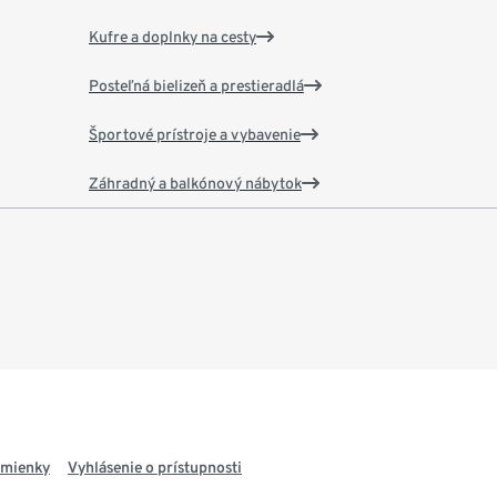
Kufre a doplnky na cesty
Posteľná bielizeň a prestieradlá
Športové prístroje a vybavenie
Záhradný a balkónový nábytok
dmienky
Vyhlásenie o prístupnosti