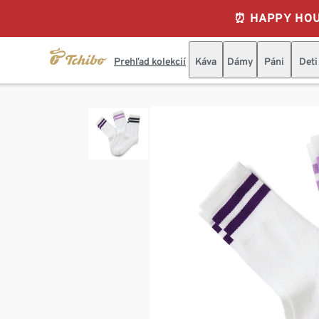
⏰ HAPPY HOURS
Prehľad kolekcií
Káva
Dámy
Páni
Deti