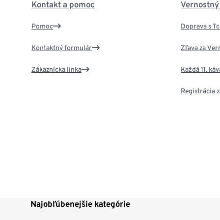
Kontakt a pomoc
Vernostný
Pomoc
Doprava s T
Kontaktný formulár
Zľava za Ver
Zákaznícka linka
Každá 11. ká
Registrácia
Najobľúbenejšie kategórie