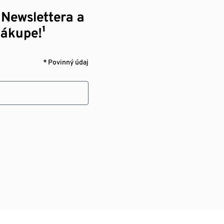
 Newslettera a
nákupe!¹
* Povinný údaj