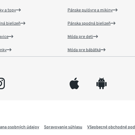
y a topy
Pánske pulóvre a mikiny
ná bielizeň
Pánska spodná bielizeň
vice
Móda pre deti
ánky
Móda pre bábätká
gram
appleinc
android
ana osobných údajov
Spravovanie súhlasu
Všeobecné obchodné po