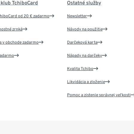
 klub TchiboCard
Ostatné služby
chiboCard od 20 € zadarmo
Newsletter
nostné zrnká
Návody na použitie
va v obchode zadarmo
Darčeková karta
 zadarmo
Nápady na darčeky
Kvalita Tchibo
Likvidácia a zloženie
Pomoc a zistenie správnej veľkosti