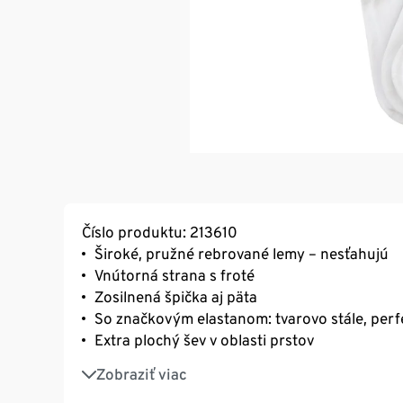
Číslo produktu: 213610
Široké, pružné rebrované lemy – nesťahujú
Vnútorná strana s froté
Zosilnená špička aj päta
So značkovým elastanom: tvarovo stále, perf
Extra plochý šev v oblasti prstov
S biobavlnou
Zobraziť viac
Tieto ponožky chránia vodné zdroje.