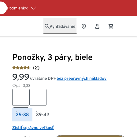
Podmienky:
Vyhľadávanie
Ponožky, 3 páry, biele
(2)
9,99
vrátane DPH
bez prepravných nákladov
€
€/pár
3,33
35-38
39-42
Zistiť správnu veľkosť