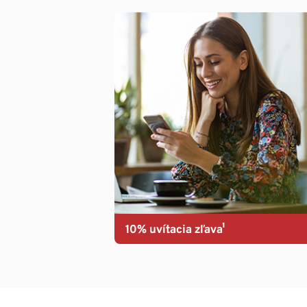
10% uvítacia zľava¹