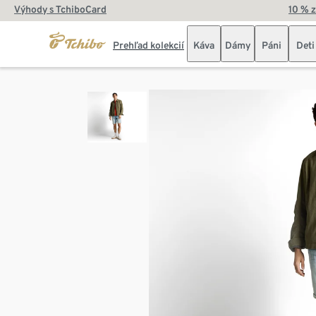
Výhody s TchiboCard
10 % 
Prehľad kolekcií
Káva
Dámy
Páni
Deti