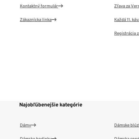
Kontaktný formulár
Zľava za Ver
Zákaznícka linka
Každá 11. ká
Registrácia
Najobľúbenejšie kategórie
Dámy
Dámske blúzk
Dámske hodinky
Dámska spod