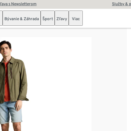
zľava s Newsletterom
Služby & 
Bývanie & Záhrada
Šport
Zľavy
Viac