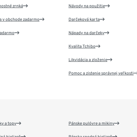
nostné zrnká
Návody na použitie
va v obchode zadarmo
Darčeková karta
 zadarmo
Nápady na darčeky
Kvalita Tchibo
Likvidácia a zloženie
Pomoc a zistenie správnej veľkosti
y a topy
Pánske pulóvre a mikiny
ná bielizeň
Pánska spodná bielizeň