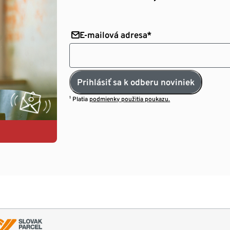
E-mailová adresa*
Prihlásiť sa k odberu noviniek
¹ Platia
podmienky použitia poukazu.