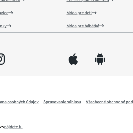
vice
Móda pre deti
ánky
Móda pre bábätká
gram
appleinc
android
ana osobných údajov
Spravovanie súhlasu
Všeobecné obchodné po
avy
nájdete tu