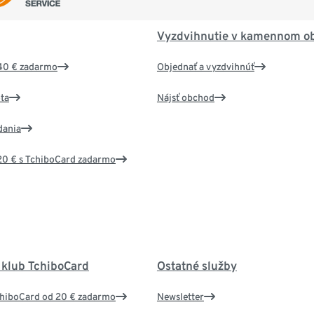
Vyzdvihnutie v kamennom o
40 € zadarmo
Objednať a vyzdvihnúť
ta
Nájsť obchod
dania
20 € s TchiboCard zadarmo
 klub TchiboCard
Ostatné služby
chiboCard od 20 € zadarmo
Newsletter