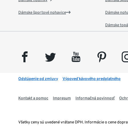
Dámske športové nohavice
Dámske noha
Dámske top
facebook
twitter
youtube
pinterest
insta
Odstúpenie od zmluvy
Výpoveď kávového predplatného
Kontakt a pomoc
Impresum
Informačná povinnosť
Ochr
Všetky ceny sú uvedené vrátane DPH. Informácie o cene dopr