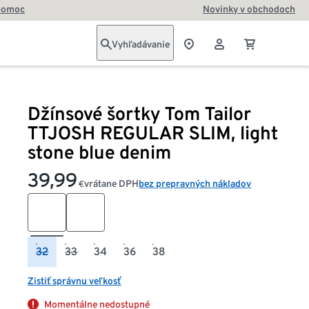
pomoc
Novinky v obchodoch
Vyhľadávanie
Džínsové šortky Tom Tailor
TTJOSH REGULAR SLIM, light
stone blue denim
39,99
vrátane DPH
bez prepravných nákladov
€
32
33
34
36
38
Zistiť správnu veľkosť
Momentálne nedostupné