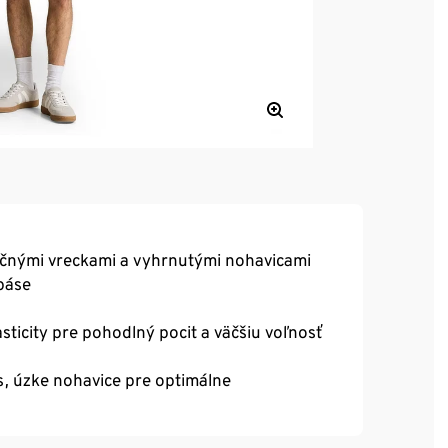
bočnými vreckami a vyhrnutými nohavicami
páse
ticity pre pohodlný pocit a väčšiu voľnosť
s, úzke nohavice pre optimálne