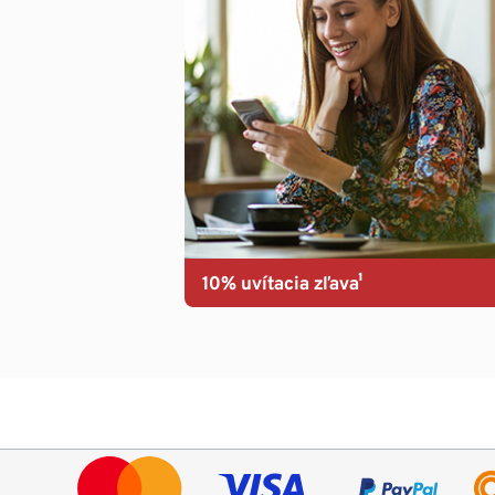
10% uvítacia zľava¹