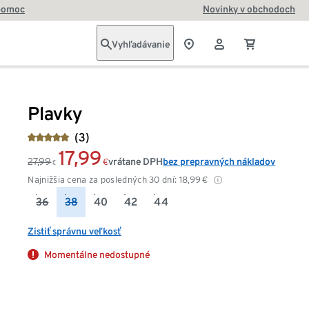
pomoc
Novinky v obchodoch
Vyhľadávanie
Plavky
(3)
17,99
27,99
vrátane DPH
bez prepravných nákladov
€
€
Najnižšia cena za posledných 30 dní:
18,99
€
36
38
40
42
44
Zistiť správnu veľkosť
Momentálne nedostupné