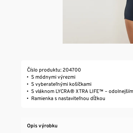
Číslo produktu: 204700
S módnymi výrezmi
S vyberateľnými košíčkami
S vláknom LYCRA® XTRA LIFE™ – odolnejším p
Ramienka s nastaviteľnou dĺžkou
Opis výrobku