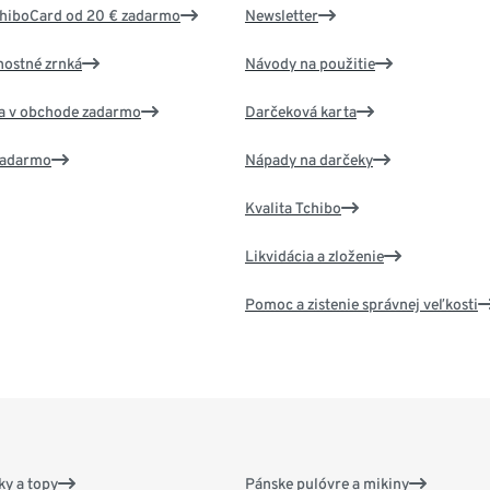
chiboCard od 20 € zadarmo
Newsletter
nostné zrnká
Návody na použitie
va v obchode zadarmo
Darčeková karta
 zadarmo
Nápady na darčeky
Kvalita Tchibo
Likvidácia a zloženie
Pomoc a zistenie správnej veľkosti
y a topy
Pánske pulóvre a mikiny