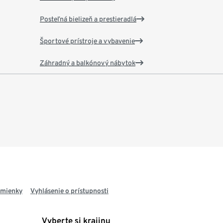
Posteľná bielizeň a prestieradlá
Športové prístroje a vybavenie
Záhradný a balkónový nábytok
dmienky
Vyhlásenie o prístupnosti
Vyberte si krajinu