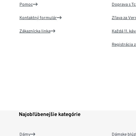
Pomoc
Doprava s T
Kontaktný formulár
Zľava za Ver
Zákaznícka linka
Každá 11. ká
Registrácia
Najobľúbenejšie kategórie
Dámy
Dámske blúzk