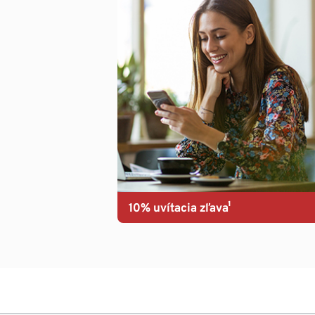
10% uvítacia zľava¹