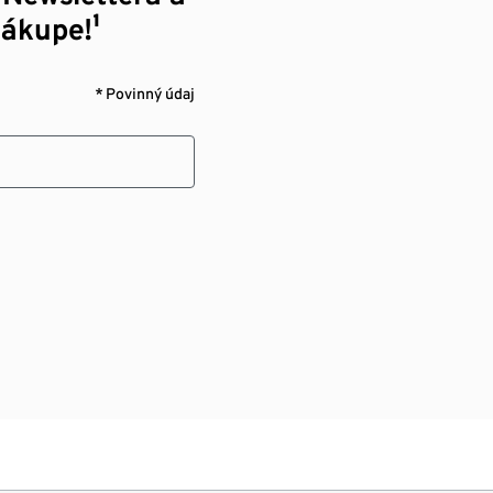
nákupe!¹
* Povinný údaj