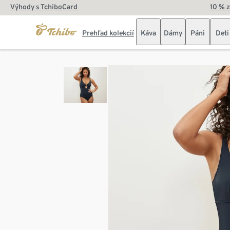
Výhody s TchiboCard
10 % 
Prehľad kolekcií
Káva
Dámy
Páni
Deti