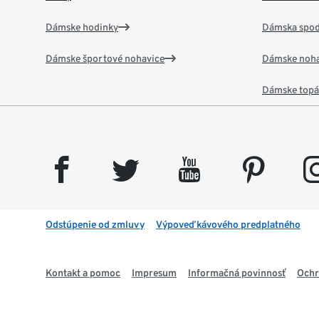
Dámske hodinky
Dámska spod
Dámske športové nohavice
Dámske noha
Dámske top
facebook
twitter
youtube
pinterest
insta
Odstúpenie od zmluvy
Výpoveď kávového predplatného
Kontakt a pomoc
Impresum
Informačná povinnosť
Ochr