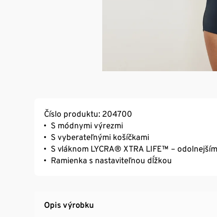
Číslo produktu: 204700
S módnymi výrezmi
S vyberateľnými košíčkami
S vláknom LYCRA® XTRA LIFE™ – odolnejším p
Ramienka s nastaviteľnou dĺžkou
Opis výrobku