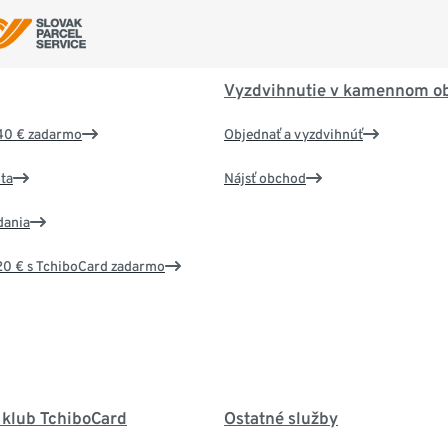
Vyzdvihnutie v kamennom o
40 € zadarmo
Objednať a vyzdvihnúť
ta
Nájsť obchod
dania
20 € s TchiboCard zadarmo
 klub TchiboCard
Ostatné služby