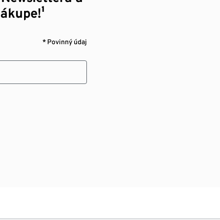
nákupe!¹
* Povinný údaj