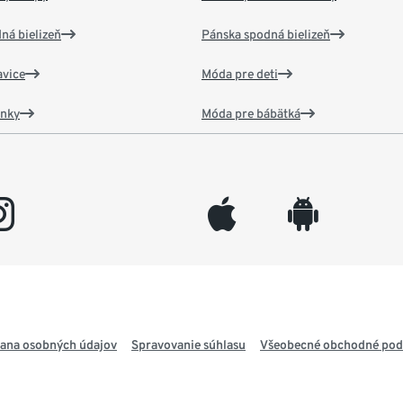
ná bielizeň
Pánska spodná bielizeň
vice
Móda pre deti
ánky
Móda pre bábätká
gram
appleinc
android
ana osobných údajov
Spravovanie súhlasu
Všeobecné obchodné po