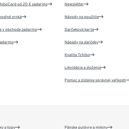
chiboCard od 20 € zadarmo
Newsletter
nostné zrnká
Návody na použitie
va v obchode zadarmo
Darčeková karta
 zadarmo
Nápady na darčeky
Kvalita Tchibo
Likvidácia a zloženie
Pomoc a zistenie správnej veľkosti
y a topy
Pánske pulóvre a mikiny