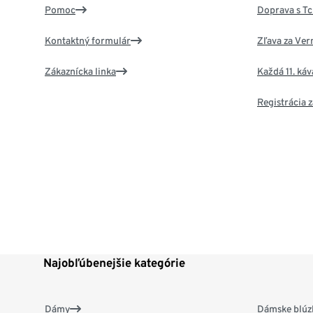
Pomoc
Doprava s T
Kontaktný formulár
Zľava za Ver
Zákaznícka linka
Každá 11. ká
Registrácia
Najobľúbenejšie kategórie
Dámy
Dámske blúzk