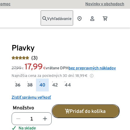
pomoc
Novinky v obchodoch
Vyhľadávanie
Plavky
(3)
17,99
27,99
vrátane DPH
bez prepravných nákladov
€
€
Najnižšia cena za posledných 30 dní:
18,99
€
36
38
40
42
44
Zistiť správnu veľkosť
Množstvo
Pridať do košíka
Na sklade