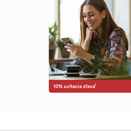
10% uvítacia zľava¹