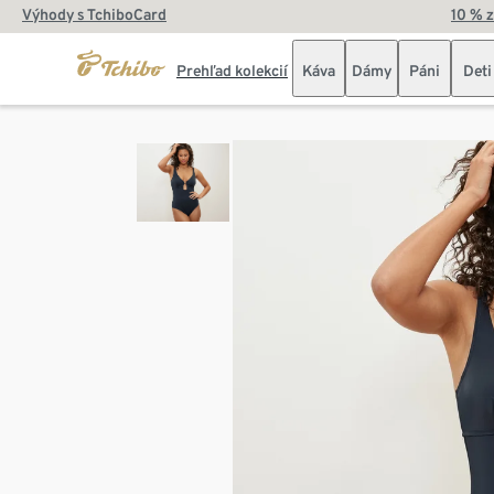
Výhody s TchiboCard
10 % 
Prehľad kolekcií
Káva
Dámy
Páni
Deti