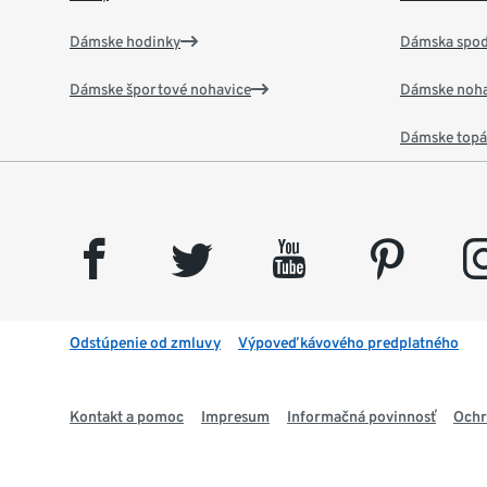
Dámske hodinky
Dámska spod
Dámske športové nohavice
Dámske noha
Dámske top
facebook
twitter
youtube
pinterest
insta
Odstúpenie od zmluvy
Výpoveď kávového predplatného
Kontakt a pomoc
Impresum
Informačná povinnosť
Ochr