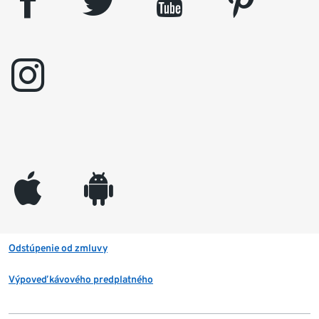
facebook
twitter
youtube
pinterest
instagram
appleinc
android
Odstúpenie od zmluvy
Výpoveď kávového predplatného