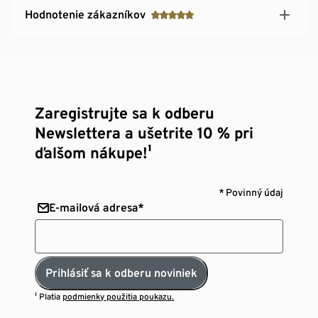
Hodnotenie zákazníkov
Zaregistrujte sa k odberu
Newslettera a ušetrite 10 % pri
ďalšom nákupe!¹
* Povinný údaj
E-mailová adresa*
Prihlásiť sa k odberu noviniek
¹ Platia
podmienky použitia poukazu.