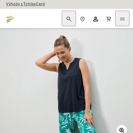
Výhody s TchiboCard