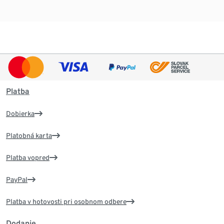
Platba
Dobierka
Platobná karta
Platba vopred
PayPal
Platba v hotovosti pri osobnom odbere
Dodanie