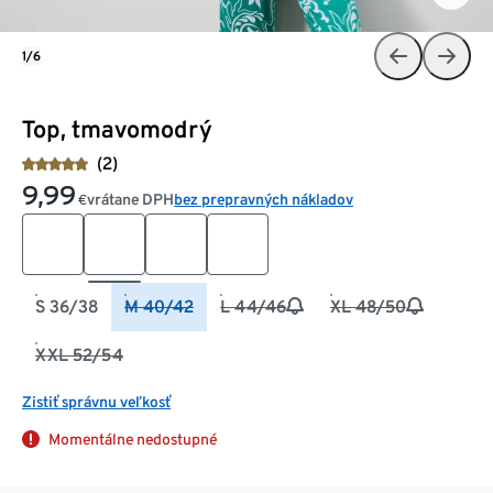
1/6
Top, tmavomodrý
(2)
9,99
vrátane DPH
bez prepravných nákladov
€
S 36/38
M 40/42
L 44/46
XL 48/50
XXL 52/54
Zistiť správnu veľkosť
Momentálne nedostupné