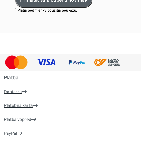
¹ Platia
podmienky použitia poukazu.
Platba
Dobierka
Platobná karta
Platba vopred
PayPal