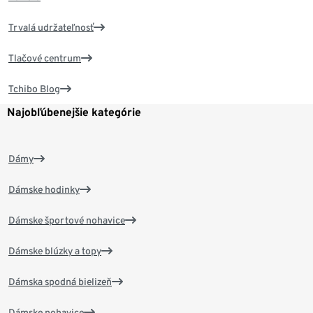
Trvalá udržateľnosť
Tlačové centrum
Tchibo Blog
Najobľúbenejšie kategórie
Dámy
Dámske hodinky
Dámske športové nohavice
Dámske blúzky a topy
Dámska spodná bielizeň
Dámske nohavice