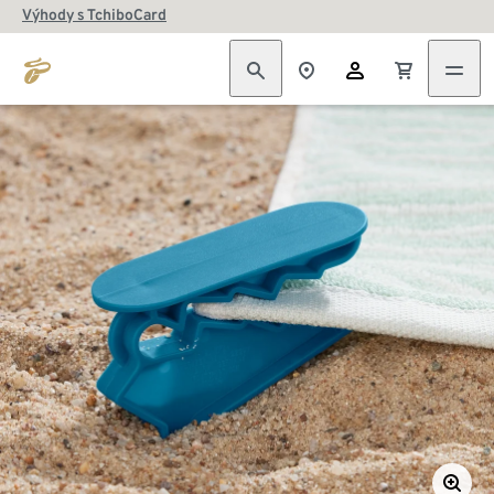
Výhody s TchiboCard