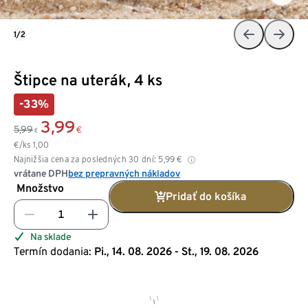
1/2
Štipce na uterák, 4 ks
-33%
3,99
5,99
€
€
€/ks
1,00
Najnižšia cena za posledných 30 dní:
5,99
€
vrátane DPH
bez prepravných nákladov
Množstvo
Pridať do košíka
Na sklade
Termín dodania:
Pi., 14. 08. 2026 - St., 19. 08. 2026