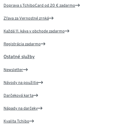
Doprava s TchiboCard od 20 € zadarmo
Zľava za Vernostné zrnká
Každá 11. káva v obchode zadarmo
Registrácia zadarmo
Ostatné služby
Newsletter
Návody na použitie
Darčeková karta
Nápady na darčeky
Kvalita Tchibo