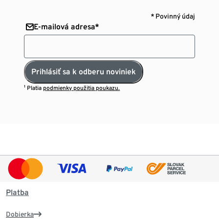
* Povinný údaj
E-mailová adresa*
Prihlásiť sa k odberu noviniek
¹ Platia
podmienky použitia poukazu.
Platba
Dobierka