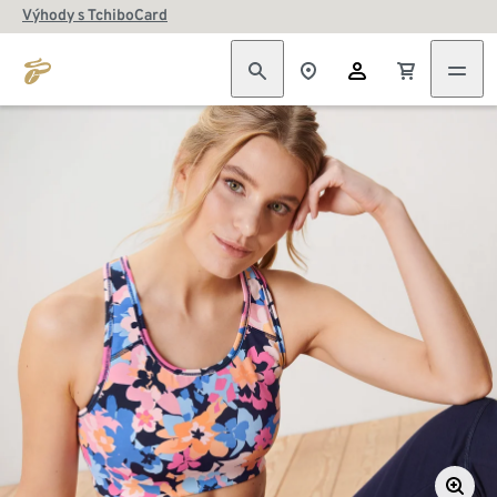
Výhody s TchiboCard