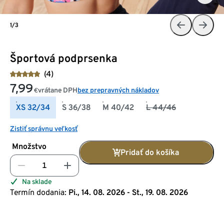
1/3
Športová podprsenka
(4)
7,99
vrátane DPH
bez prepravných nákladov
€
XS 32/34
S 36/38
M 40/42
L 44/46
Zistiť správnu veľkosť
Množstvo
Pridať do košíka
Na sklade
Termín dodania:
Pi., 14. 08. 2026 - St., 19. 08. 2026