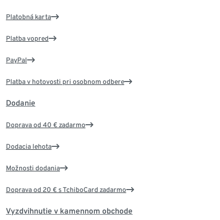
Platobná karta
Platba vopred
PayPal
Platba v hotovosti pri osobnom odbere
Dodanie
Doprava od 40 € zadarmo
Dodacia lehota
Možnosti dodania
Doprava od 20 € s TchiboCard zadarmo
Vyzdvihnutie v kamennom obchode