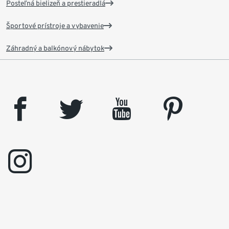
Posteľná bielizeň a prestieradlá
Športové prístroje a vybavenie
Záhradný a balkónový nábytok
facebook
twitter
youtube
pinterest
instagram