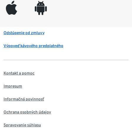
appleinc
android
Odstúpenie od zmluvy
Výpoveď kávového predplatného
Kontakt a pomoc
Impresum
Informačná povinnosť
Ochrana osobných údajov
Spravovanie súhlasu