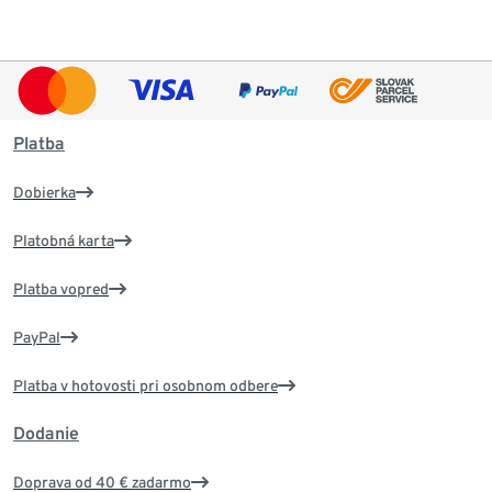
Platba
Dobierka
Platobná karta
Platba vopred
PayPal
Platba v hotovosti pri osobnom odbere
Dodanie
Doprava od 40 € zadarmo