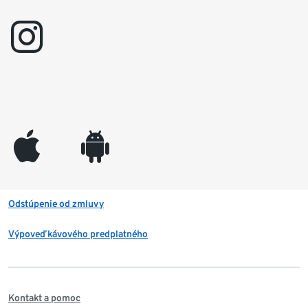
instagram
appleinc
android
Odstúpenie od zmluvy
Výpoveď kávového predplatného
Kontakt a pomoc