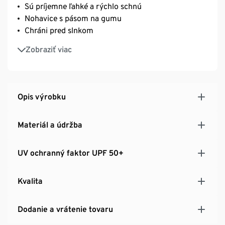
Sú príjemne ľahké a rýchlo schnú
Nohavice s pásom na gumu
Chráni pred slnkom
S elastanom: dobre držia tvar, perfektne sedia a
Zobraziť viac
výborne sa nosia
Opis výrobku
Materiál a údržba
UV ochranný faktor UPF 50+
Kvalita
Dodanie a vrátenie tovaru