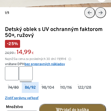
1/5
Detský oblek s UV ochranným faktorom
50+, ružový
-25%
14,99
24,99
€
€
Najnižšia cena za posledných 30 dní:
19,99
€
vrátane DPH
bez prepravných nákladov
74/80
86/92
98/104
110/116
122/128
Zistiť správnu veľkosť
Množstvo
Pridať do košíka