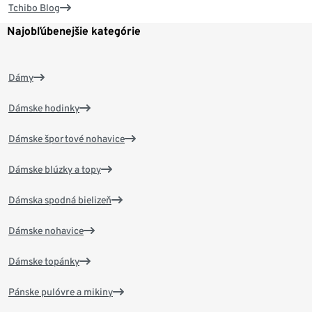
Tchibo Blog
Najobľúbenejšie kategórie
Dámy
Dámske hodinky
Dámske športové nohavice
Dámske blúzky a topy
Dámska spodná bielizeň
Dámske nohavice
Dámske topánky
Pánske pulóvre a mikiny