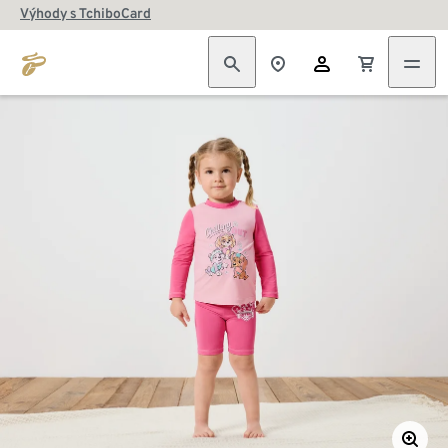
Výhody s TchiboCard