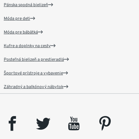
Pánska spodná bielizeň
Móda pre deti
Móda pre bábätká
Kufre a doplnky na cesty
Posteľná bielizeň a prestieradlá
Športové prístroje a vybavenie
Záhradný a balkónový nábytok
facebook
twitter
youtube
pinterest