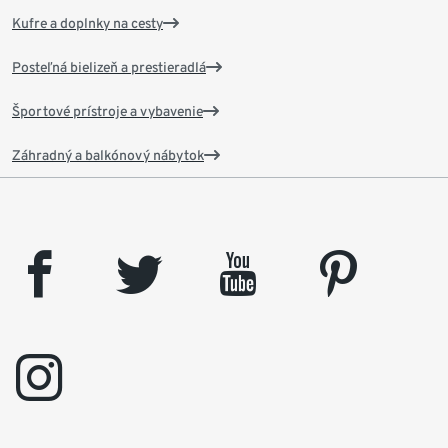
Kufre a doplnky na cesty
Posteľná bielizeň a prestieradlá
Športové prístroje a vybavenie
Záhradný a balkónový nábytok
facebook
twitter
youtube
pinterest
instagram