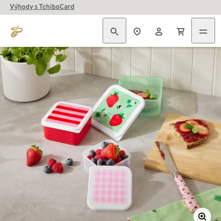
Výhody s TchiboCard