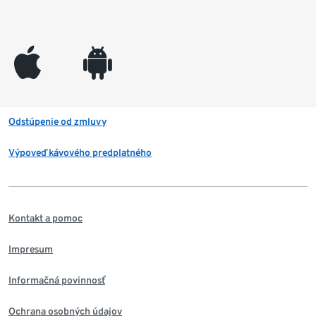
appleinc
android
Odstúpenie od zmluvy
Výpoveď kávového predplatného
Kontakt a pomoc
Impresum
Informačná povinnosť
Ochrana osobných údajov