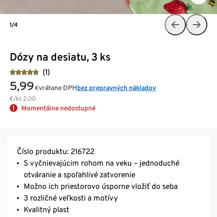
1/4
Dózy na desiatu, 3 ks
(1)
5,99
vrátane DPH
bez prepravných nákladov
€
€/ks
2,00
Momentálne nedostupné
Číslo produktu: 216722
S vyčnievajúcim rohom na veku – jednoduché
otváranie a spoľahlivé zatvorenie
Možno ich priestorovo úsporne vložiť do seba
3 rozličné veľkosti a motívy
Kvalitný plast