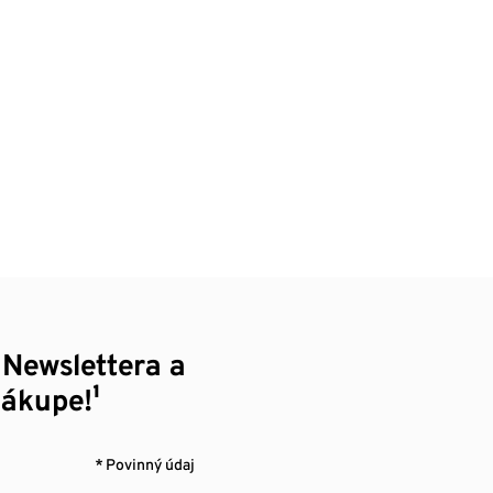
 Newslettera a
nákupe!¹
* Povinný údaj