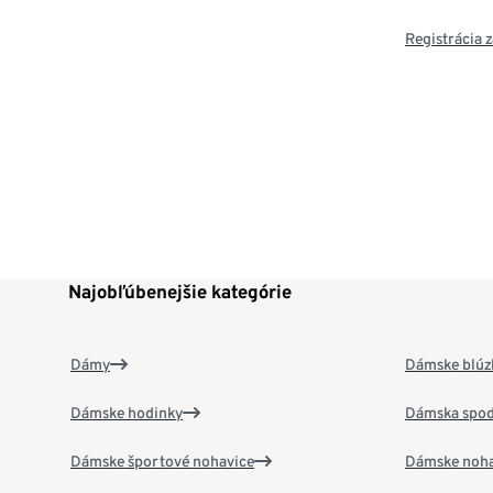
Registrácia
Najobľúbenejšie kategórie
Dámy
Dámske blúzk
Dámske hodinky
Dámska spod
Dámske športové nohavice
Dámske noha