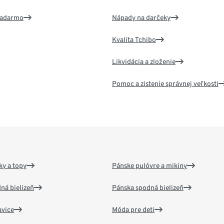
 zadarmo
Nápady na darčeky
Kvalita Tchibo
Likvidácia a zloženie
Pomoc a zistenie správnej veľkosti
y a topy
Pánske pulóvre a mikiny
ná bielizeň
Pánska spodná bielizeň
vice
Móda pre deti