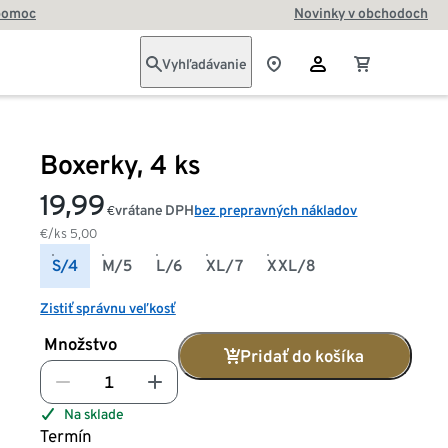
pomoc
Novinky v obchodoch
Vyhľadávanie
Boxerky, 4 ks
19,99
vrátane DPH
bez prepravných nákladov
€
€/ks
5,00
S/4
M/5
L/6
XL/7
XXL/8
Zistiť správnu veľkosť
Množstvo
Pridať do košíka
Na sklade
Termín