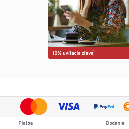
10% uvítacia zľava¹
Platba
Dodanie