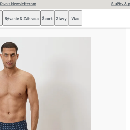
zľava s Newsletterom
Služby & 
Bývanie & Záhrada
Šport
Zľavy
Viac