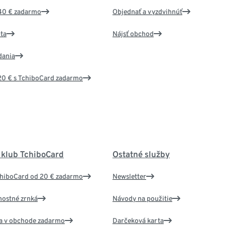
40 € zadarmo
Objednať a vyzdvihnúť
ta
Nájsť obchod
dania
20 € s TchiboCard zadarmo
 klub TchiboCard
Ostatné služby
chiboCard od 20 € zadarmo
Newsletter
nostné zrnká
Návody na použitie
va v obchode zadarmo
Darčeková karta