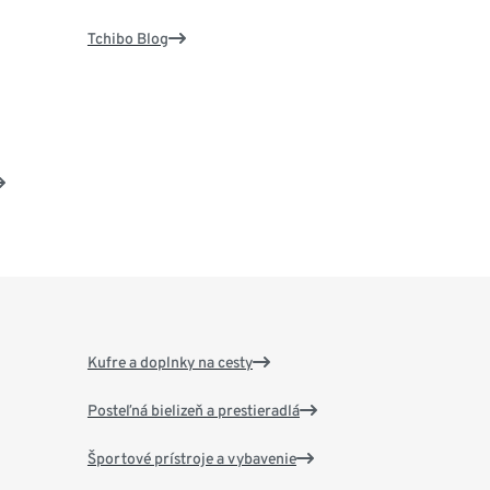
Tchibo Blog
Kufre a doplnky na cesty
Posteľná bielizeň a prestieradlá
Športové prístroje a vybavenie