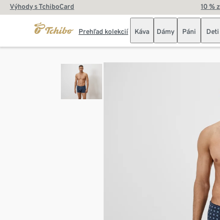
Výhody s TchiboCard
10 % 
Prehľad kolekcií
Káva
Dámy
Páni
Deti