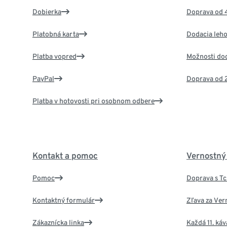
Dobierka
Doprava od 
Platobná karta
Dodacia leho
Platba vopred
Možnosti do
PayPal
Doprava od 
Platba v hotovosti pri osobnom odbere
Kontakt a pomoc
Vernostný
Pomoc
Doprava s T
Kontaktný formulár
Zľava za Ver
Zákaznícka linka
Každá 11. ká