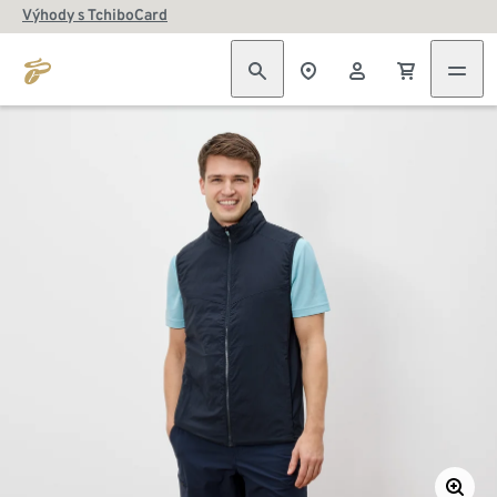
Výhody s TchiboCard