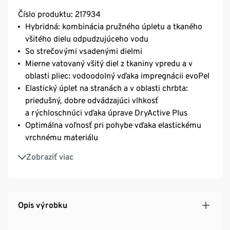
Číslo produktu: 217934
Hybridná: kombinácia pružného úpletu a tkaného
všitého dielu odpudzujúceho vodu
So strečovými vsadenými dielmi
Mierne vatovaný všitý diel z tkaniny vpredu a v
oblasti pliec: vodoodolný vďaka impregnácii evoPel
Elastický úplet na stranách a v oblasti chrbta:
priedušný, dobre odvádzajúci vlhkosť
a rýchloschnúci vďaka úprave DryActive Plus
Optimálna voľnosť pri pohybe vďaka elastickému
vrchnému materiálu
Dá sa poskladať do vrecka
Zobraziť viac
Zips s ochranou brady
2 bočné vrecká na zips
S reflexnou potlačou
Nastaviteľný spodný okraj
Opis výrobku