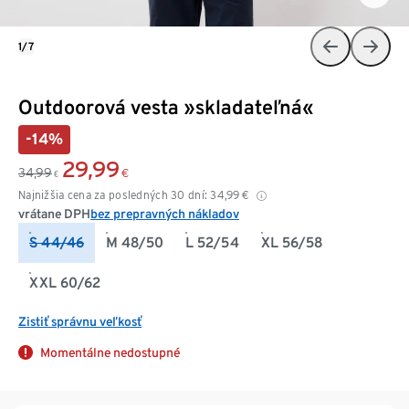
1/7
Outdoorová vesta »skladateľná«
-14%
29,99
34,99
€
€
Najnižšia cena za posledných 30 dní:
34,99
€
vrátane DPH
bez prepravných nákladov
S 44/46
M 48/50
L 52/54
XL 56/58
XXL 60/62
Zistiť správnu veľkosť
Momentálne nedostupné