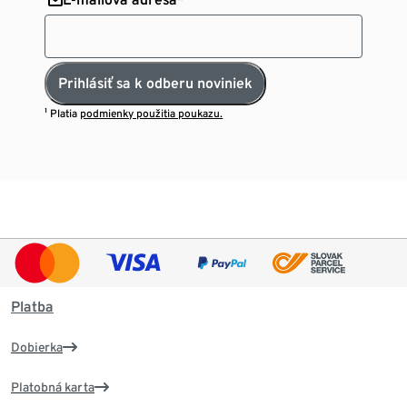
Prihlásiť sa k odberu noviniek
¹ Platia
podmienky použitia poukazu.
Platba
Dobierka
Platobná karta