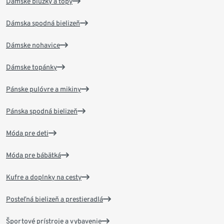
Dámske blúzky a topy
Dámska spodná bielizeň
Dámske nohavice
Dámske topánky
Pánske pulóvre a mikiny
Pánska spodná bielizeň
Móda pre deti
Móda pre bábätká
Kufre a doplnky na cesty
Posteľná bielizeň a prestieradlá
Športové prístroje a vybavenie