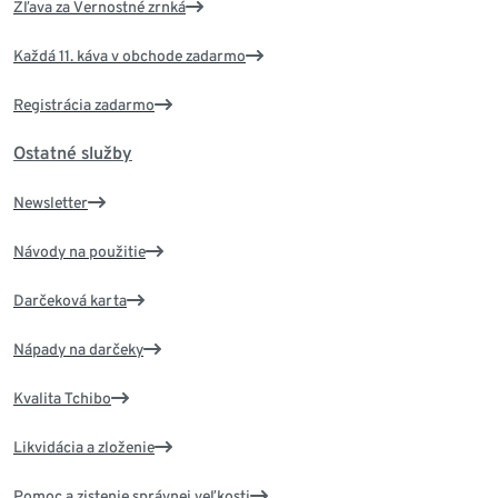
Zľava za Vernostné zrnká
Každá 11. káva v obchode zadarmo
Registrácia zadarmo
Ostatné služby
Newsletter
Návody na použitie
Darčeková karta
Nápady na darčeky
Kvalita Tchibo
Likvidácia a zloženie
Pomoc a zistenie správnej veľkosti