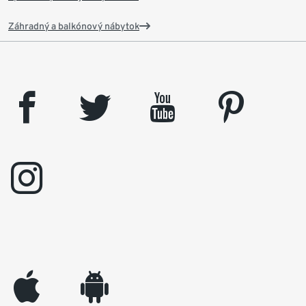
Záhradný a balkónový nábytok
facebook
twitter
youtube
pinterest
instagram
appleinc
android