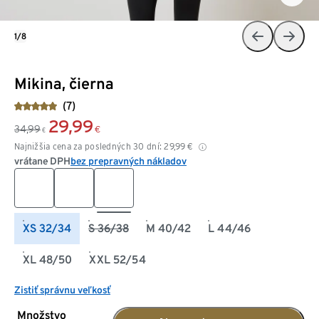
1/8
Mikina, čierna
(7)
29,99
34,99
€
€
Najnižšia cena za posledných 30 dní:
29,99
€
vrátane DPH
bez prepravných nákladov
XS 32/34
S 36/38
M 40/42
L 44/46
XL 48/50
XXL 52/54
Zistiť správnu veľkosť
Množstvo