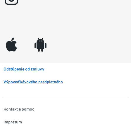
appleinc
android
Odstúpenie od zmluvy
Výpoveď kávového predplatného
Kontakt a pomoc
Impresum