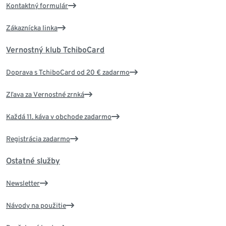
Kontaktný formulár
Zákaznícka linka
Vernostný klub TchiboCard
Doprava s TchiboCard od 20 € zadarmo
Zľava za Vernostné zrnká
Každá 11. káva v obchode zadarmo
Registrácia zadarmo
Ostatné služby
Newsletter
Návody na použitie