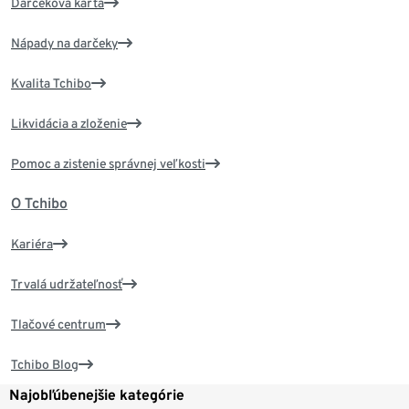
Darčeková karta
Nápady na darčeky
Kvalita Tchibo
Likvidácia a zloženie
Pomoc a zistenie správnej veľkosti
O Tchibo
Kariéra
Trvalá udržateľnosť
Tlačové centrum
Tchibo Blog
Najobľúbenejšie kategórie