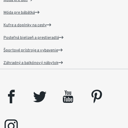
Móda pre bábätká
Kufre a doplnky na cesty
Posteľná bielizeň a prestieradlá
Športové prístroje a vybavenie
Záhradný a balkónový nábytok
facebook
twitter
youtube
pinterest
instagram