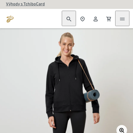
Výhody s TchiboCard